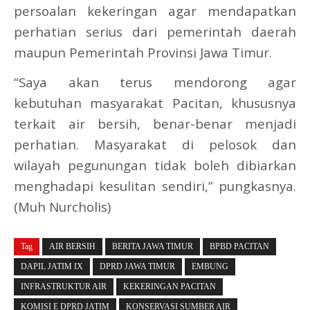
persoalan kekeringan agar mendapatkan
perhatian serius dari pemerintah daerah
maupun Pemerintah Provinsi Jawa Timur.
“Saya akan terus mendorong agar
kebutuhan masyarakat Pacitan, khususnya
terkait air bersih, benar-benar menjadi
perhatian. Masyarakat di pelosok dan
wilayah pegunungan tidak boleh dibiarkan
menghadapi kesulitan sendiri,” pungkasnya.
(Muh Nurcholis)
Tag
AIR BERSIH
BERITA JAWA TIMUR
BPBD PACITAN
DAPIL JATIM IX
DPRD JAWA TIMUR
EMBUNG
INFRASTRUKTUR AIR
KEKERINGAN PACITAN
KOMISI E DPRD JATIM
KONSERVASI SUMBER AIR