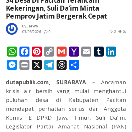
34 Desa Di Pacitan Terancam
Kekeringan, Suli Da’im Minta
Pemprov Jatim Bergerak Cepat
By
Jarwo
0
65
03/06/2026
0
WhatsApp
Facebook
Pinterest
Copy
Gmail
Yahoo
Email
Tumblr
Linked
Link
Mail
Messenger
Print
X
Telegram
Threads
Share
dutapublik.com, SURABAYA
– Ancaman
krisis air bersih yang mulai menghantui
puluhan desa di Kabupaten Pacitan
mendapat perhatian serius dari Anggota
Komisi E DPRD Jawa Timur, Suli Da’im.
Legislator Partai Amanat Nasional (PAN)