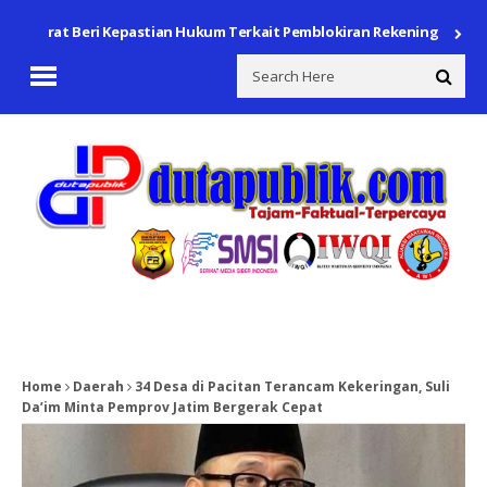
Barat Beri Kepastian Hukum Terkait Pemblokiran Rekening
Polsek C
Home
Daerah
34 Desa di Pacitan Terancam Kekeringan, Suli
Da’im Minta Pemprov Jatim Bergerak Cepat