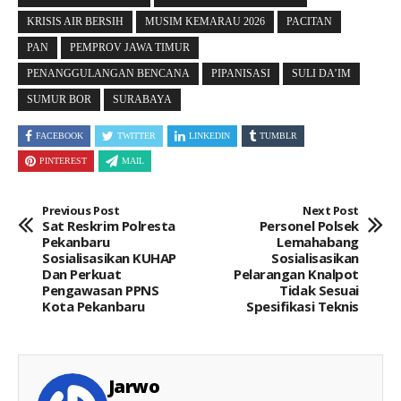
KRISIS AIR BERSIH
MUSIM KEMARAU 2026
PACITAN
PAN
PEMPROV JAWA TIMUR
PENANGGULANGAN BENCANA
PIPANISASI
SULI DA’IM
SUMUR BOR
SURABAYA
FACEBOOK
TWITTER
LINKEDIN
TUMBLR
PINTEREST
MAIL
Previous Post
Next Post
Sat Reskrim Polresta
Personel Polsek
Pekanbaru
Lemahabang
Sosialisasikan KUHAP
Sosialisasikan
Dan Perkuat
Pelarangan Knalpot
Pengawasan PPNS
Tidak Sesuai
Kota Pekanbaru
Spesifikasi Teknis
Jarwo