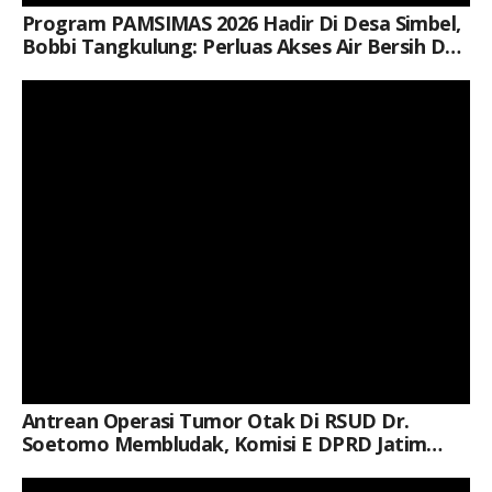
Program PAMSIMAS 2026 Hadir Di Desa Simbel,
Bobbi Tangkulung: Perluas Akses Air Bersih Dan
Sanitasi Layak
Keterangan Gambar: Anggota Komisi E DPRD Jawa Timur, Dr. H. Suli Da'im, M.M., menyampaikan keprihatinan atas panjangnya antrean operasi bedah saraf di RSUD Dr. Soetomo serta mendesak evaluasi menyeluruh terhadap kapasitas layanan kesehatan.
Antrean Operasi Tumor Otak Di RSUD Dr.
Soetomo Membludak, Komisi E DPRD Jatim
Desak Evaluasi Total Layanan Bedah Saraf
Keterangan Gambar: Wakil Ketua Fraksi PAN DPRD Jawa Timur Dr. H. Suli Da'im, M.M. menyampaikan keynote speech pada RAPIMDA I Pimpinan Daerah Pemuda Muhammadiyah (PDPM) Ponorogo di Rumah Makan Restomu, Sabtu (1/8), dengan mengajak kader memahami realitas politik tanpa meninggalkan nilai-nilai moral Islam.