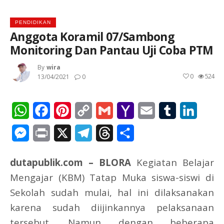
PENDIDIKAN
Anggota Koramil 07/Sambong
Monitoring Dan Pantau Uji Coba PTM
By
Wira
0
524
13/04/2021
0
WhatsApp
Facebook
Pinterest
Copy
Gmail
Yahoo
Email
Tumblr
Linked
Link
Mail
Messenger
Print
X
Telegram
Threads
Share
dutapublik.com – BLORA
Kegiatan Belajar
Mengajar (KBM) Tatap Muka siswa-siswi di
Sekolah sudah mulai, hal ini dilaksanakan
karena sudah diijinkannya pelaksanaan
tersebut. Namun dengan beberapa