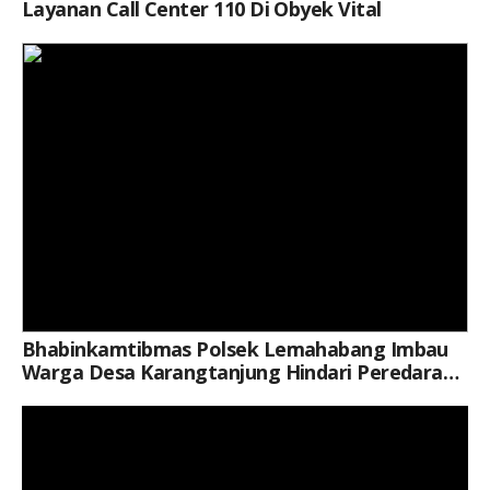
Layanan Call Center 110 Di Obyek Vital
Bhabinkamtibmas Polsek Lemahabang Imbau
Warga Desa Karangtanjung Hindari Peredaran
Dan Penyalahgunaan Obat Terlarang
Keterangan Gambar: Brigpol Ricky Sugiharto, Saat Kegiatan