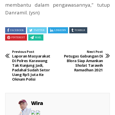
membantu dalam pengawasannya,” tutup
Danramil. (ysn)
FACEBOOK
TWITTER
LINKEDIN
TUMBLR
PINTEREST
MAIL
Previous Post
Next Post
Laporan Masyarakat
Petugas Gabungan Di
Di Polres Karawang
Blora Siap Amankan
Tak Kunjung Jadi,
Sholat Tarawih
Padahal Sudah Setor
Ramadhan 2021
Uang Rp5 Juta Ke
Oknum Polisi
Wira