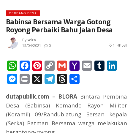
GERBANG DESA
Babinsa Bersama Warga Gotong
Royong Perbaiki Bahu Jalan Desa
By
Wira
1
581
15/04/2021
0
WhatsApp
Facebook
Pinterest
Copy
Gmail
Yahoo
Email
Tumblr
Linked
Link
Mail
Messenger
Print
X
Telegram
Threads
Share
dutapublik.com – BLORA
Bintara Pembina
Desa (Babinsa) Komando Rayon Militer
(Koramil) 09/Randublatung Sersan kepala
(Serka) Patman Bersama warga melakukan
bergotong-royong.