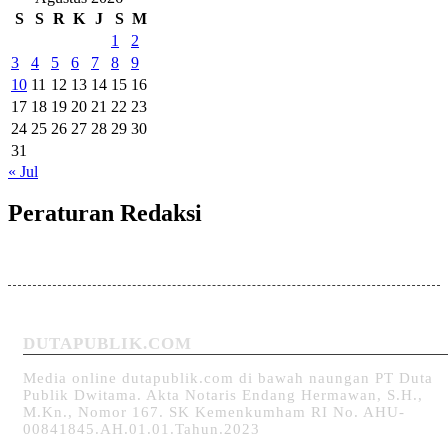
S
S
R
K
J
S
M
1
2
3
4
5
6
7
8
9
10
11
12
13
14
15
16
17
18
19
20
21
22
23
24
25
26
27
28
29
30
31
« Jul
Peraturan Redaksi
DUTAPUBLIK.COM
Media online dutapublik.com di bawah naungan PT Duta
Publik Dwitama. Akta Notaris Endang Hermawan, S.H.,
M.Kn., Nomor 167. SK Kemenkumham RI No. AHU-
00841845.AH.01.01.Tahun.2023