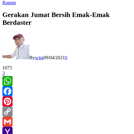
Ragam
Gerakan Jumat Bersih Emak-Emak
Berdaster
By
wira
09/04/2021
0
1075
3
WhatsApp
Facebook
Pinterest
Copy
Link
Gmail