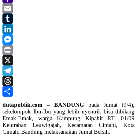
Yahoo
Mail
Email
Tumblr
LinkedIn
Messenger
Print
X
Telegram
Threads
Share
dutapublik.com – BANDUNG
pada Jumat (9/4),
sekelompok Ibu-Ibu yang lebih nyentrik bisa dibilang
Emak-Emak, warga Kampung Kipahit RT. 01/09
Kelurahan Leuwigajah, Kecamatan Cimahi, Kota
Cimahi Bandung melaksanakan Jumat Bersih.