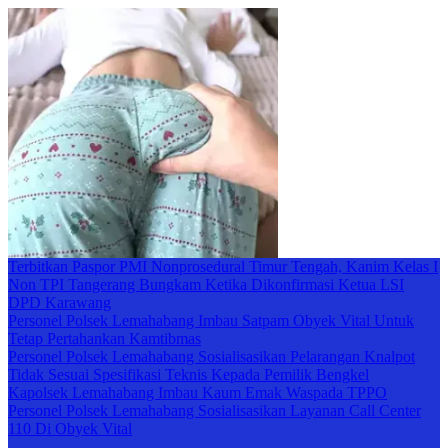
Terbitkan Paspor PMI Nonprosedural Timur Tengah, Kanim Kelas I
Non TPI Tangerang Bungkam Ketika Dikonfirmasi Ketua LSI
DPD Karawang
Personel Polsek Lemahabang Imbau Satpam Obyek Vital Untuk
Tetap Pertahankan Kamtibmas
Personel Polsek Lemahabang Sosialisasikan Pelarangan Knalpot
Tidak Sesuai Spesifikasi Teknis Kepada Pemilik Bengkel
Kapolsek Lemahabang Imbau Kaum Emak Waspada TPPO
Personel Polsek Lemahabang Sosialisasikan Layanan Call Center
110 Di Obyek Vital