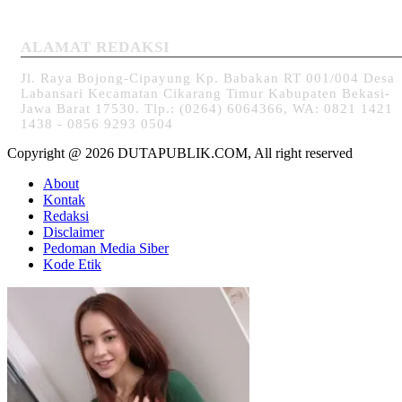
ALAMAT REDAKSI
Jl. Raya Bojong-Cipayung Kp. Babakan RT 001/004 Desa
Labansari Kecamatan Cikarang Timur Kabupaten Bekasi-
Jawa Barat 17530. Tlp.: (0264) 6064366, WA: 0821 1421
1438 - 0856 9293 0504
Copyright @ 2026 DUTAPUBLIK.COM, All right reserved
About
Kontak
Redaksi
Disclaimer
Pedoman Media Siber
Kode Etik