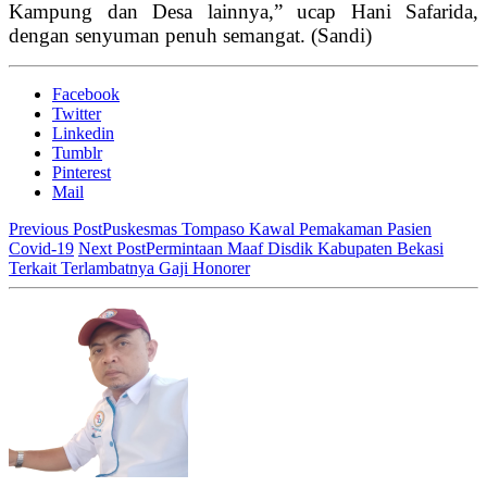
Kampung dan Desa lainnya,” ucap Hani Safarida,
dengan senyuman penuh semangat. (Sandi)
Facebook
Twitter
Linkedin
Tumblr
Pinterest
Mail
Previous Post
Puskesmas Tompaso Kawal Pemakaman Pasien
Covid-19
Next Post
Permintaan Maaf Disdik Kabupaten Bekasi
Terkait Terlambatnya Gaji Honorer