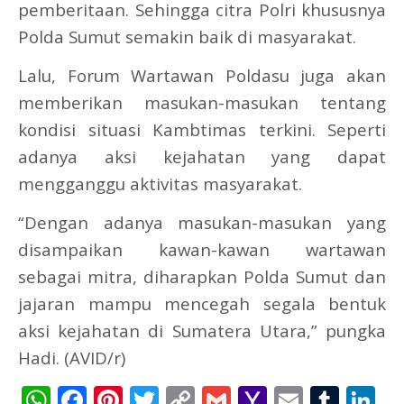
pemberitaan. Sehingga citra Polri khususnya
Polda Sumut semakin baik di masyarakat.
Lalu, Forum Wartawan Poldasu juga akan
memberikan masukan-masukan tentang
kondisi situasi Kambtimas terkini. Seperti
adanya aksi kejahatan yang dapat
mengganggu aktivitas masyarakat.
“Dengan adanya masukan-masukan yang
disampaikan kawan-kawan wartawan
sebagai mitra, diharapkan Polda Sumut dan
jajaran mampu mencegah segala bentuk
aksi kejahatan di Sumatera Utara,” pungka
Hadi. (AVID/r)
WhatsApp
Facebook
Pinterest
Twitter
Copy
Gmail
Yahoo
Email
Tum
L