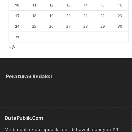
10
11
12
13
14
15
16
17
18
19
20
21
22
23
24
25
26
27
28
29
30
31
« Jul
Peraturan Redaksi
DutaPublik.com
Media online dutapublik.com di bawah naungan PT