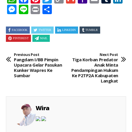
Link
Mail
Messenger
Line
Print
Share
FACEBOOK
TWITTER
LINKEDIN
TUMBLR
PINTEREST
MAIL
Previous Post
Next Post
Pangdam I/BB Pimpin
Tiga Korban Predator
Upacara Gelar Pasukan
Anak Minta
Kunker Wapres Ke
Pendampingan Hukum
Sumbar
Ke P2TP2A Kabupaten
Langkat
Wira