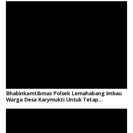
Keterangan Gambar: Brigpol Restu Khoerul Akbar, Saat Kegiatan
Bhabinkamtibmas Polsek Lemahabang Imbau
Warga Desa Karymukti Untuk Tetap
Pertahankan Kamtibmas
Keterangan Gambar: Aipda Dian Susanto, S.I.P., Saat Kegiatan