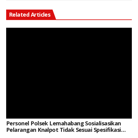
Related Articles
Keterangan Gambar: Brigpol Jerico Pasaribu, S.H., M.H., Saat Kegiatan
Personel Polsek Lemahabang Sosialisasikan
Pelarangan Knalpot Tidak Sesuai Spesifikasi
Teknis Di Situs Budaya Makam Syekh Quro