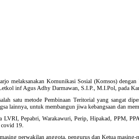
jo melaksanakan Komunikasi Sosial (Komsos) dengan 
tkol inf Agus Adhy Darmawan, S.I.P., M.I.Pol, pada Kam
alah satu metode Pembinaan Teritorial yang sangat di
sa lainnya, untuk membangun jiwa kebangsaan dan memup
ta LVRI, Pepabri, Warakawuri, Perip, Hipakad, PPM, P
 covid 19.
g-masing perwakilan anggota, pengurus dan Ketua masing-m