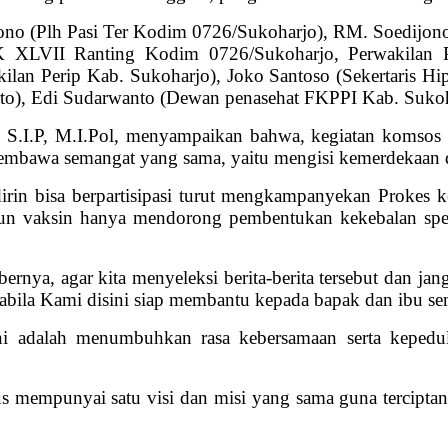
no (Plh Pasi Ter Kodim 0726/Sukoharjo), RM. Soedijon
 KCK XLVII Ranting Kodim 0726/Sukoharjo, Perwakila
kilan Perip Kab. Sukoharjo), Joko Santoso (Sekertaris 
to), Edi Sudarwanto (Dewan penasehat FKPPI Kab. Sukoha
.I.P, M.I.Pol, menyampaikan bahwa, kegiatan komsos in
membawa semangat yang sama, yaitu mengisi kemerdekaan 
rin bisa berpartisipasi turut mengkampanyekan Prokes k
n vaksin hanya mendorong pembentukan kekebalan spesif
umbernya, agar kita menyeleksi berita-berita tersebut dan
bila Kami disini siap membantu kepada bapak dan ibu sem
adalah menumbuhkan rasa kebersamaan serta kepedulia
rus mempunyai satu visi dan misi yang sama guna tercipta