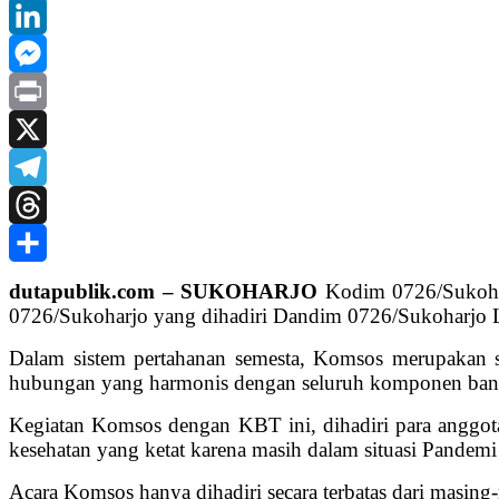
Tumblr
LinkedIn
Messenger
Print
X
Telegram
Threads
Share
dutapublik.com – SUKOHARJO
Kodim 0726/Sukohar
0726/Sukoharjo yang dihadiri Dandim 0726/Sukoharjo Le
Dalam sistem pertahanan semesta, Komsos merupakan s
hubungan yang harmonis dengan seluruh komponen bang
Kegiatan Komsos dengan KBT ini, dihadiri para anggo
kesehatan yang ketat karena masih dalam situasi Pandemi
Acara Komsos hanya dihadiri secara terbatas dari masin