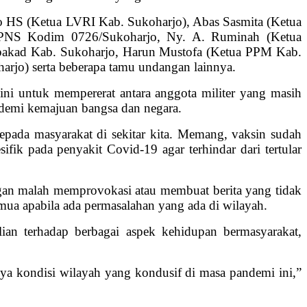
o HS (Ketua LVRI Kab. Sukoharjo), Abas Sasmita (Ketua
n PNS Kodim 0726/Sukoharjo, Ny. A. Ruminah (Ketua
Hipakad Kab. Sukoharjo, Harun Mustofa (Ketua PPM Kab.
rjo) serta beberapa tamu undangan lainnya.
i untuk mempererat antara anggota militer yang masih
demi kemajuan bangsa dan negara.
epada masyarakat di sekitar kita. Memang, vaksin sudah
ik pada penyakit Covid-19 agar terhindar dari tertular
 jangan malah memprovokasi atau membuat berita yang tidak
ua apabila ada permasalahan yang ada di wilayah.
n terhadap berbagai aspek kehidupan bermasyarakat,
nya kondisi wilayah yang kondusif di masa pandemi ini,”