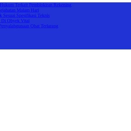
 Hukum Terkait Pemblokiran Rekening
Kejahatan Malam Hari
 Sesuai Spesifikasi Teknis
 Di Obyek Vital
Penyalahgunaan Obat Terlarang