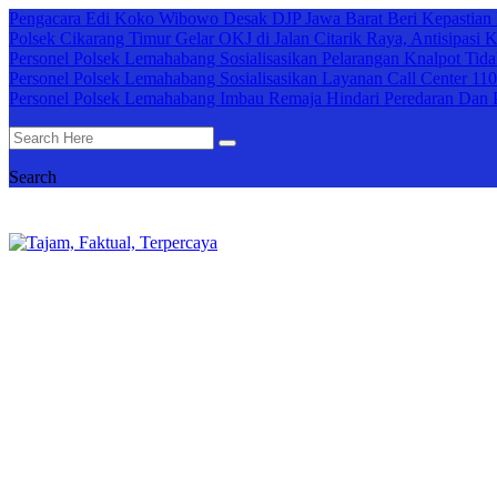
Pengacara Edi Koko Wibowo Desak DJP Jawa Barat Beri Kepastian
Polsek Cikarang Timur Gelar OKJ di Jalan Citarik Raya, Antisipasi 
Personel Polsek Lemahabang Sosialisasikan Pelarangan Knalpot Tidak
Personel Polsek Lemahabang Sosialisasikan Layanan Call Center 110
Personel Polsek Lemahabang Imbau Remaja Hindari Peredaran Dan 
Search