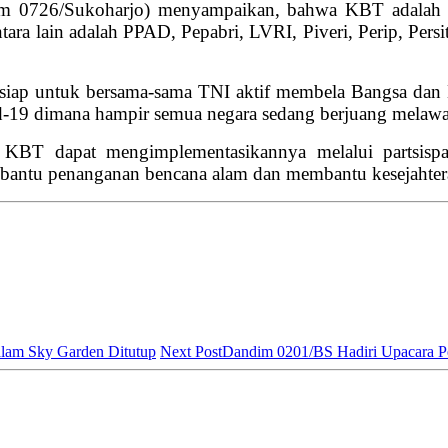
im 0726/Sukoharjo) menyampaikan, bahwa KBT adalah s
a lain adalah PPAD, Pepabri, LVRI, Piveri, Perip, Pe
p untuk bersama-sama TNI aktif membela Bangsa dan Ne
id-19 dimana hampir semua negara sedang berjuang melawa
 KBT dapat mengimplementasikannya melalui partsisp
antu penanganan bencana alam dan membantu kesejahter
lam Sky Garden Ditutup
Next Post
Dandim 0201/BS Hadiri Upacara P