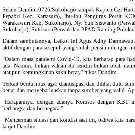
Selain Dandim 0726/Sukoharjo tampak Kapten Czi Harto
Pepabri Kec. Kartasura), Ibu-ibu Pengurus Persit
Warakawuri Kab. Sukoharjo), Ny. Yuli Siswanto (Perwa
Sukoharjo), Sutrisno (Perwakilan PPAD Ranting Polokar
Dalam sambutannya, Letkol Inf Agus Adhy Darmawan, S
aktif dengan para sesepuh yang sudah pensiun dengan 
“Dalam masa pandemi Covid-19, kita berharap para hadi
ada. Namun, bukan vaksin itu sendiri bukan obat, namu
ataupun kemungkinan sakit berat,” tukas Dandim.
Terkait berita hoax agar diantisipasi dan dilihat dulu s
benar dan menyebarluaskan tanpa sumber yang valid. Apa
“Harapannya, dengan adanya Komsos dengan KBT ini 
berbangsa dan bernegara.”
“Mencermati situasi dan kondisi saat ini, bahwa kita ha
lanjut Dandim.