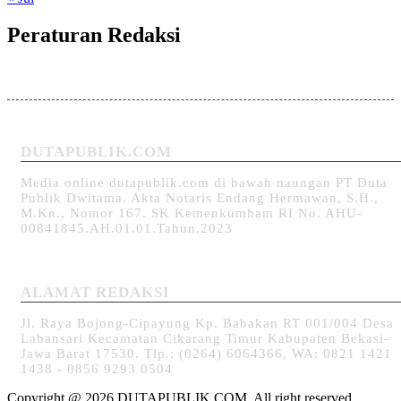
Peraturan Redaksi
DUTAPUBLIK.COM
Media online dutapublik.com di bawah naungan PT Duta
Publik Dwitama. Akta Notaris Endang Hermawan, S.H.,
M.Kn., Nomor 167. SK Kemenkumham RI No. AHU-
00841845.AH.01.01.Tahun.2023
ALAMAT REDAKSI
Jl. Raya Bojong-Cipayung Kp. Babakan RT 001/004 Desa
Labansari Kecamatan Cikarang Timur Kabupaten Bekasi-
Jawa Barat 17530. Tlp.: (0264) 6064366, WA: 0821 1421
1438 - 0856 9293 0504
Copyright @ 2026 DUTAPUBLIK.COM, All right reserved