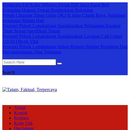
Pengacara Edi Koko Wibowo Desak DJP Jawa Barat Beri
Kepastian Hukum Terkait Pemblokiran Rekening
Polsek Cikarang Timur Gelar OKJ di Jalan Citarik Raya, Antisipasi
Kejahatan Malam Hari
Personel Polsek Lemahabang Sosialisasikan Pelarangan Knalpot
Tidak Sesuai Spesifikasi Teknis
Personel Polsek Lemahabang Sosialisasikan Layanan Call Center
110 Di Obyek Vital
Personel Polsek Lemahabang Imbau Remaja Hindari Peredaran Dan
Penyalahgunaan Obat Terlarang
Search
About
Kontak
Redaksi
Kode Etik
Disclaimer