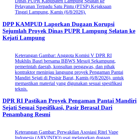
Dinas PUPR Kabupaten Lampung Selatan ke
Pelayanan Terpadu Satu Pintu (PTSP) Kejaksaan
Tinggi Lampung, Kamis (6/8/2026).
DPP KAMPUD Laporkan Dugaan Korupsi
Sejumlah Proyek Dinas PUPR Lampung Selatan ke
Kejati Lampung
Keterangan Gambar: Anggota Komisi V DPR RI
Mukhlis Basri bersama BBWS Mesuji Sekampung,
pemerintah daerah, konsultan pengawas, dan pihak
kontraktor meninjau langsung proyek Pengaman Pantai
Mandiri Sejati di Pesisir Barat, Kamis (6/8/2026), untuk
memastikan material yang digunakan sesuai spesifikasi
teknis.
DPR RI Pastikan Proyek Pengaman Pantai Mandiri
Sejati Sesuai Spesifikasi, Pasir Berasal Dari
Penambang Resmi
Keterangan Gambar: Perwakilan Asosiasi Ritel Vape
Indonesia (ARVINDO) usai melaporkan dugaan