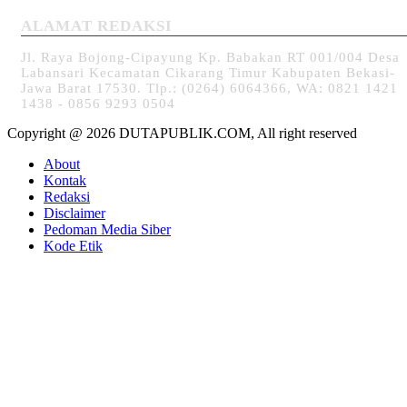
ALAMAT REDAKSI
Jl. Raya Bojong-Cipayung Kp. Babakan RT 001/004 Desa
Labansari Kecamatan Cikarang Timur Kabupaten Bekasi-
Jawa Barat 17530. Tlp.: (0264) 6064366, WA: 0821 1421
1438 - 0856 9293 0504
Copyright @ 2026 DUTAPUBLIK.COM, All right reserved
About
Kontak
Redaksi
Disclaimer
Pedoman Media Siber
Kode Etik