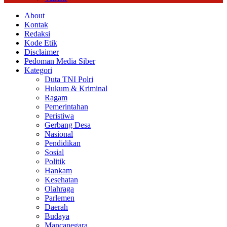
About
Kontak
Redaksi
Kode Etik
Disclaimer
Pedoman Media Siber
Kategori
Duta TNI Polri
Hukum & Kriminal
Ragam
Pemerintahan
Peristiwa
Gerbang Desa
Nasional
Pendidikan
Sosial
Politik
Hankam
Kesehatan
Olahraga
Parlemen
Daerah
Budaya
Mancanegara