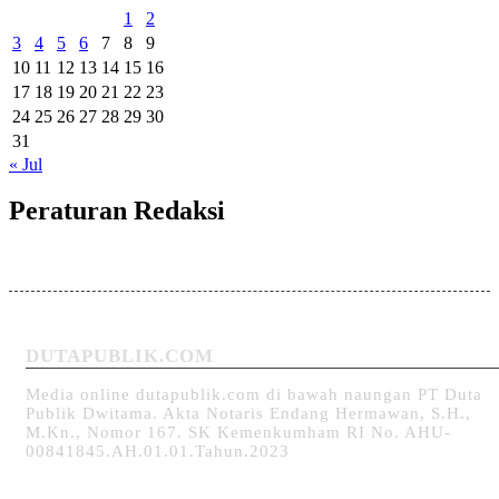
1
2
3
4
5
6
7
8
9
10
11
12
13
14
15
16
17
18
19
20
21
22
23
24
25
26
27
28
29
30
31
« Jul
Peraturan Redaksi
DUTAPUBLIK.COM
Media online dutapublik.com di bawah naungan PT Duta
Publik Dwitama. Akta Notaris Endang Hermawan, S.H.,
M.Kn., Nomor 167. SK Kemenkumham RI No. AHU-
00841845.AH.01.01.Tahun.2023