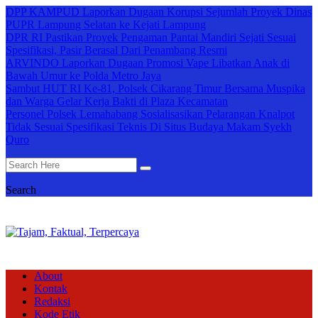
DPP KAMPUD Laporkan Dugaan Korupsi Sejumlah Proyek Dinas
PUPR Lampung Selatan ke Kejati Lampung
DPR RI Pastikan Proyek Pengaman Pantai Mandiri Sejati Sesuai
Spesifikasi, Pasir Berasal Dari Penambang Resmi
ARVINDO Laporkan Dugaan Promosi Vape Libatkan Anak di
Bawah Umur ke Polda Metro Jaya
Sambut HUT RI Ke-81, Polsek Cikarang Timur Bersama Muspika
dan Warga Gelar Kerja Bakti di Plaza Kecamatan
Personel Polsek Lemahabang Sosialisasikan Pelarangan Knalpot
Tidak Sesuai Spesifikasi Teknis Di Situs Budaya Makam Syekh
Quro
Search
About
Kontak
Redaksi
Kode Etik