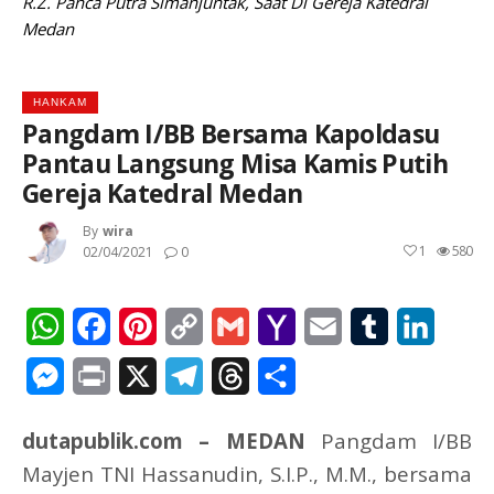
R.Z. Panca Putra Simanjuntak, Saat Di Gereja Katedral
Medan
HANKAM
Pangdam I/BB Bersama Kapoldasu
Pantau Langsung Misa Kamis Putih
Gereja Katedral Medan
By
Wira
1
580
02/04/2021
0
WhatsApp
Facebook
Pinterest
Copy
Gmail
Yahoo
Email
Tumblr
Linked
Link
Mail
Messenger
Print
X
Telegram
Threads
Share
dutapublik.com – MEDAN
Pangdam I/BB
Mayjen TNI Hassanudin, S.I.P., M.M., bersama