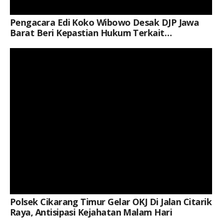
Pengacara Edi Koko Wibowo Desak DJP Jawa
Barat Beri Kepastian Hukum Terkait
Pemblokiran Rekening
Keterangan Gambar: Personel Polsek Cikarang Timur saat melaksanakan Operasi Kejahatan Jalanan (OKJ) di Jalan Citarik Raya, Desa Karangsari, Kabupaten Bekasi, Sabtu (8/8/2026) dini hari.
Polsek Cikarang Timur Gelar OKJ Di Jalan Citarik
Raya, Antisipasi Kejahatan Malam Hari