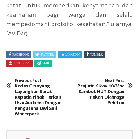
ketat untuk memberikan kenyamanan dan
keamanan bagi warga dan selalu
mempedomani protokol kesehatan,” ujarnya.
(AVID/r)
FACEBOOK
TWITTER
LINKEDIN
TUMBLR
PINTEREST
MAIL
Previous Post
Next Post
Kades Cipayung
Prajurit Kikav 10/Msc
Layangkan Surat
Sambut HUT Dengan
Kepada Pihak Terkait
Pekan Olahraga
Usai Audiensi Dengan
Peleton
Pengusaha Dwi Sari
Waterpark