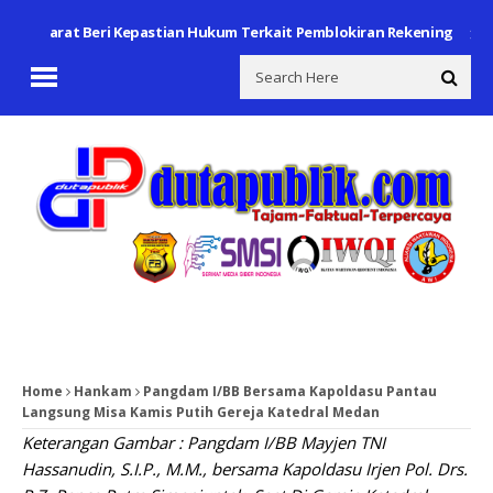
wa Barat Beri Kepastian Hukum Terkait Pemblokiran Rekening
Polse
Home
Hankam
Pangdam I/BB Bersama Kapoldasu Pantau
Langsung Misa Kamis Putih Gereja Katedral Medan
Keterangan Gambar : Pangdam I/BB Mayjen TNI
Hassanudin, S.I.P., M.M., bersama Kapoldasu Irjen Pol. Drs.