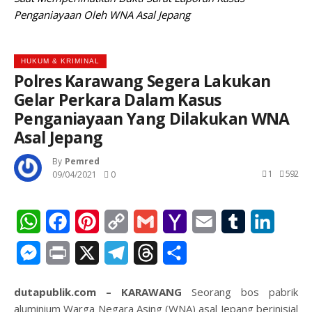
Penganiayaan Oleh WNA Asal Jepang
HUKUM & KRIMINAL
Polres Karawang Segera Lakukan
Gelar Perkara Dalam Kasus
Penganiayaan Yang Dilakukan WNA
Asal Jepang
By
Pemred
1
592
09/04/2021
0
WhatsApp
Facebook
Pinterest
Copy
Gmail
Yahoo
Email
Tumblr
Linked
Link
Mail
Messenger
Print
X
Telegram
Threads
Share
dutapublik.com – KARAWANG
Seorang bos pabrik
aluminium Warga Negara Asing (WNA) asal Jepang berinisial