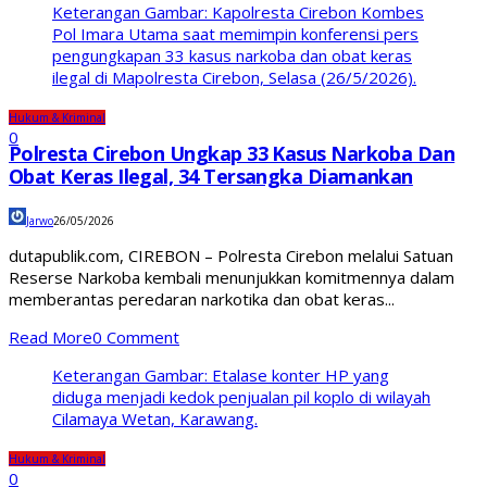
Keterangan Gambar: Kapolresta Cirebon Kombes
Pol Imara Utama saat memimpin konferensi pers
pengungkapan 33 kasus narkoba dan obat keras
ilegal di Mapolresta Cirebon, Selasa (26/5/2026).
Hukum & Kriminal
0
Polresta Cirebon Ungkap 33 Kasus Narkoba Dan
Obat Keras Ilegal, 34 Tersangka Diamankan
Jarwo
26/05/2026
dutapublik.com, CIREBON – Polresta Cirebon melalui Satuan
Reserse Narkoba kembali menunjukkan komitmennya dalam
memberantas peredaran narkotika dan obat keras...
Read More
0 Comment
Keterangan Gambar: Etalase konter HP yang
diduga menjadi kedok penjualan pil koplo di wilayah
Cilamaya Wetan, Karawang.
Hukum & Kriminal
0