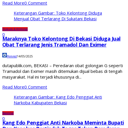
Read More
0 Comment
Keterangan Gambar: Toko Kelontong Diduga
Menjual Obat Terlarang Di Sukatani Bekasi
Hukum & Kriminal
0
Maraknya Toko Kelontong Di Bekasi Diduga Jual
Obat Terlarang Jenis Tramadol Dan Eximer
Pemred
14/05/2025
dutapublik.com, BEKASI – Peredaran obat golongan G seperti
Tramadol dan Eximer masih ditemukan dijual bebas di tengah
masyarakat. Hal ini terjadi khususnya di...
Read More
0 Comment
Keterangan Gambar: Kang Edo Penggiat Anti
Narkoba Kabupaten Bekasi
Nasional
0
Kang Edo Penggiat Anti Narkoba Meminta Bupati