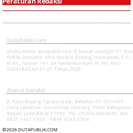
Peraturan Redaksi
DutaPublik.com
Media online dutapublik.com di bawah naungan PT Dut
Publik Dwitama. Akta Notaris Endang Hermawan, S.H.,
M.Kn., Nomor 167. SK Kemenkumham RI No. AHU-
00841845.AH.01.01.Tahun.2023
Alamat Redaksi
Jl. Raya Bojong-Cipayung Kp. Babakan RT 001/004
Desa Labansari Kecamatan Cikarang Timur Kabupaten
Bekasi-Jawa Barat 17530. Tlp.: (0264) 6064366, WA:
0821 1421 1438 - 0856 9293 0504
©2026 DUTAPUBLIK.COM