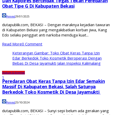
Dan Kapolres Bertindak Tegas Tekan Peredaran
Obat Tipe G Di Kabupaten Bekasi
Pemred
29/01/2025
dutapublik.com, BEKASI – Dengan maraknya kejadian tawuran
di Kabupaten Bekasi yang mengakibatkan korban jiwa, Kang
Edo selaku penggiat anti narkoba menduga kuat...
Read More
0 Comment
Keterangan Gambar: Toko Obat Keras Tanpa Izin
Edar Berkedok Toko Kosmetik Beroperasi Dengan
Bebas Di Desa Jayamukti Jalan Inspeksi Kalimalang
Hukum & Kriminal
1
Peredaran Obat Keras Tanpa Izin Edar Semakin
Massif Di Kabupaten Bekasi, Salah Satunya
Berkedok Toko Kosmetik Di Desa Jayamukti
Pemred
25/10/2024
dutapublik.com, BEKASI – Sunyi sepi belum ada gerakan yang