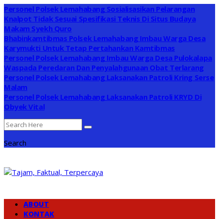
Personel Polsek Lemahabang Sosialisasikan Pelarangan
Knalpot Tidak Sesuai Spesifikasi Teknis Di Situs Budaya
Makam Syekh Quro
Bhabinkamtibmas Polsek Lemahabang Imbau Warga Desa
Karymukti Untuk Tetap Pertahankan Kamtibmas
Personel Polsek Lemahabang Imbau Warga Desa Pulokalapa
Waspada Peredaran Dan Penyalahgunaan Obat Terlarang
Personel Polsek Lemahabang Laksanakan Patroli Kring Serse
Malam
Personel Polsek Lemahabang Laksanakan Patroli KRYD Di
Obyek Vital
Search
ABOUT
KONTAK