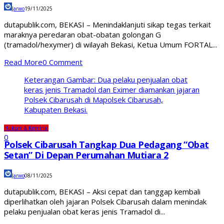
Jarwo
19/11/2025
dutapublik.com, BEKASI – Menindaklanjuti sikap tegas terkait
maraknya peredaran obat-obatan golongan G
(tramadol/hexymer) di wilayah Bekasi, Ketua Umum FORTAL...
Read More
0 Comment
Keterangan Gambar: Dua pelaku penjualan obat
keras jenis Tramadol dan Eximer diamankan jajaran
Polsek Cibarusah di Mapolsek Cibarusah,
Kabupaten Bekasi.
Hukum & Kriminal
0
Polsek Cibarusah Tangkap Dua Pedagang “Obat
Setan” Di Depan Perumahan Mutiara 2
Jarwo
08/11/2025
dutapublik.com, BEKASI – Aksi cepat dan tanggap kembali
diperlihatkan oleh jajaran Polsek Cibarusah dalam menindak
pelaku penjualan obat keras jenis Tramadol di...