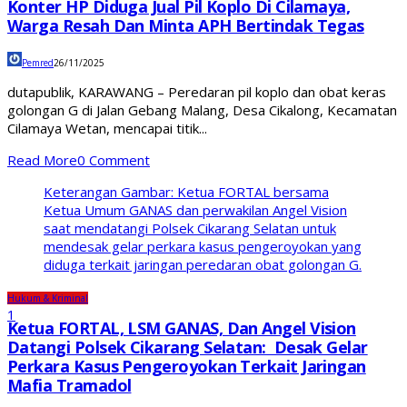
Konter HP Diduga Jual Pil Koplo Di Cilamaya,
Warga Resah Dan Minta APH Bertindak Tegas
Pemred
26/11/2025
dutapublik, KARAWANG – Peredaran pil koplo dan obat keras
golongan G di Jalan Gebang Malang, Desa Cikalong, Kecamatan
Cilamaya Wetan, mencapai titik...
Read More
0 Comment
Keterangan Gambar: Ketua FORTAL bersama
Ketua Umum GANAS dan perwakilan Angel Vision
saat mendatangi Polsek Cikarang Selatan untuk
mendesak gelar perkara kasus pengeroyokan yang
diduga terkait jaringan peredaran obat golongan G.
Hukum & Kriminal
1
Ketua FORTAL, LSM GANAS, Dan Angel Vision
Datangi Polsek Cikarang Selatan: Desak Gelar
Perkara Kasus Pengeroyokan Terkait Jaringan
Mafia Tramadol