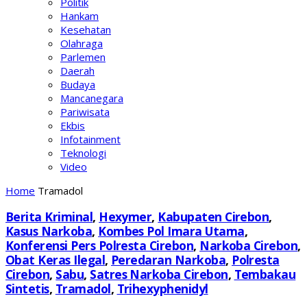
Politik
Hankam
Kesehatan
Olahraga
Parlemen
Daerah
Budaya
Mancanegara
Pariwisata
Ekbis
Infotainment
Teknologi
Video
Home
Tramadol
Berita Kriminal
,
Hexymer
,
Kabupaten Cirebon
,
Kasus Narkoba
,
Kombes Pol Imara Utama
,
Konferensi Pers Polresta Cirebon
,
Narkoba Cirebon
,
Obat Keras Ilegal
,
Peredaran Narkoba
,
Polresta
Cirebon
,
Sabu
,
Satres Narkoba Cirebon
,
Tembakau
Sintetis
,
Tramadol
,
Trihexyphenidyl