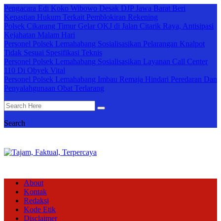
Pengacara Edi Koko Wibowo Desak DJP Jawa Barat Beri
Kepastian Hukum Terkait Pemblokiran Rekening
Polsek Cikarang Timur Gelar OKJ di Jalan Citarik Raya, Antisipasi
Kejahatan Malam Hari
Personel Polsek Lemahabang Sosialisasikan Pelarangan Knalpot
Tidak Sesuai Spesifikasi Teknis
Personel Polsek Lemahabang Sosialisasikan Layanan Call Center
110 Di Obyek Vital
Personel Polsek Lemahabang Imbau Remaja Hindari Peredaran Dan
Penyalahgunaan Obat Terlarang
Search
About
Kontak
Redaksi
Kode Etik
Disclaimer