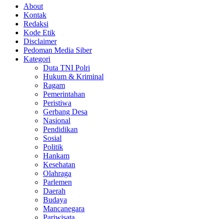
About
Kontak
Redaksi
Kode Etik
Disclaimer
Pedoman Media Siber
Kategori
Duta TNI Polri
Hukum & Kriminal
Ragam
Pemerintahan
Peristiwa
Gerbang Desa
Nasional
Pendidikan
Sosial
Politik
Hankam
Kesehatan
Olahraga
Parlemen
Daerah
Budaya
Mancanegara
Pariwisata