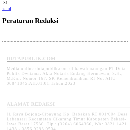
31
« Jul
Peraturan Redaksi
DUTAPUBLIK.COM
Media online dutapublik.com di bawah naungan PT Duta
Publik Dwitama. Akta Notaris Endang Hermawan, S.H.,
M.Kn., Nomor 167. SK Kemenkumham RI No. AHU-
00841845.AH.01.01.Tahun.2023
ALAMAT REDAKSI
Jl. Raya Bojong-Cipayung Kp. Babakan RT 001/004 Desa
Labansari Kecamatan Cikarang Timur Kabupaten Bekasi-
Jawa Barat 17530. Tlp.: (0264) 6064366, WA: 0821 1421
1438 - 0856 9293 0504