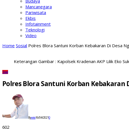
Budaya
Mancanegara
Pariwisata
Ekbis
Infotainment
Teknologi
Video
Home
Sosial
Polres Blora Santuni Korban Kebakaran Di Desa N
Keterangan Gambar : Kapolsek Kradenan AKP Lilik Eko Suk
Sosial
Polres Blora Santuni Korban Kebakaran
By
wira
16/04/2021
0
602