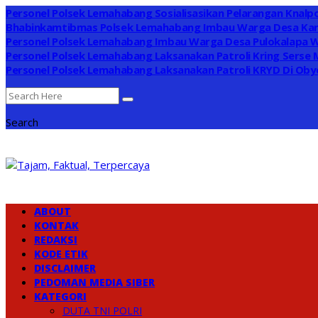
Personel Polsek Lemahabang Sosialisasikan Pelarangan Knalpo
Bhabinkamtibmas Polsek Lemahabang Imbau Warga Desa Kar
Personel Polsek Lemahabang Imbau Warga Desa Pulokalapa 
Personel Polsek Lemahabang Laksanakan Patroli Kring Serse
Personel Polsek Lemahabang Laksanakan Patroli KRYD Di Obye
Search
ABOUT
KONTAK
REDAKSI
KODE ETIK
DISCLAIMER
PEDOMAN MEDIA SIBER
KATEGORI
DUTA TNI POLRI