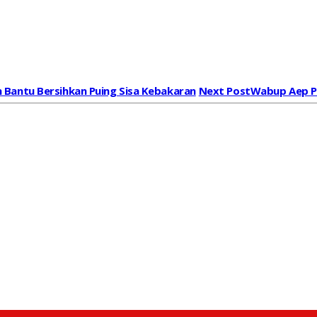
 Bantu Bersihkan Puing Sisa Kebakaran
Next Post
Wabup Aep Pi