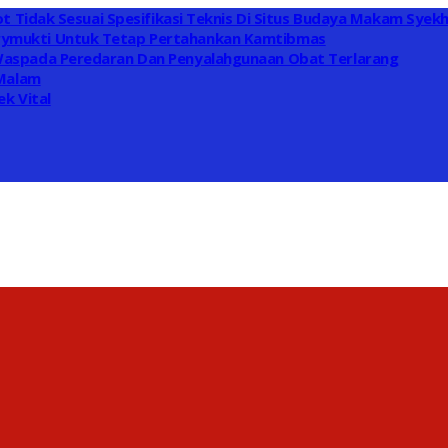
t Tidak Sesuai Spesifikasi Teknis Di Situs Budaya Makam Syek
ymukti Untuk Tetap Pertahankan Kamtibmas
Waspada Peredaran Dan Penyalahgunaan Obat Terlarang
 Malam
k Vital