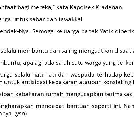
nfaat bagi mereka,” kata Kapolsek Kradenan.
arga untuk sabar dan tawakkal.
hendak-Nya. Semoga keluarga bapak Yatik diber
r selalu membantu dan saling menguatkan disaat
bantu, apalagi ada salah satu warga yang terken
arga selalu hati-hati dan waspada terhadap k
n untuk antisipasi kebakaran ataupun konsleting li
usibah kebakaran rumah mengucapkan terimakasih
engharapkan mendapat bantuan seperti ini. Nam
nya. (ysn)