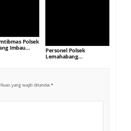
mtibmas Polsek
ang Imbau
Personel Polsek
esa
Lemahabang
njung Hindari
Laksanakan Patroli Kring
n Dan
Serse Di Obyek Vital
gunaan Obat
g
Ruas yang wajib ditandai
*