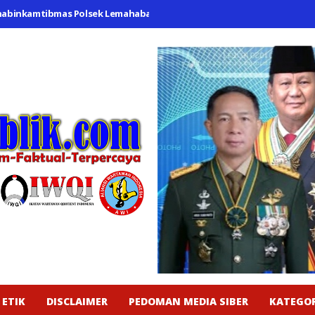
amtibmas Polsek Lemahabang Imbau Warga Desa Karangtanjung Hinda
 ETIK
DISCLAIMER
PEDOMAN MEDIA SIBER
KATEGOR