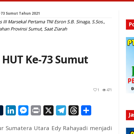
73 Sumut Tahun 2021
II Marsekal Pertama TNI Esron S.B. Sinaga, S.Sos.,
P
han Provinsi Sumut, Saat Ziarah
 HUT Ke-73 Sumut
1
471
il
Tumblr
LinkedIn
Messenger
Print
X
Telegram
Threads
Share
J
r Sumatera Utara Edy Rahayadi menjadi