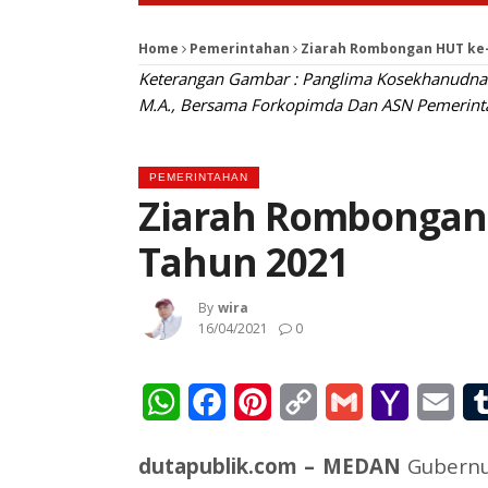
Home
Pemerintahan
Ziarah Rombongan HUT ke-
Keterangan Gambar : Panglima Kosekhanudnas I
M.A., Bersama Forkopimda Dan ASN Pemerinta
PEMERINTAHAN
Ziarah Rombongan
Tahun 2021
By
Wira
16/04/2021
0
WhatsApp
Facebook
Pinterest
Copy
Gmail
Yahoo
Ema
Link
Mail
dutapublik.com – MEDAN
Gubernu