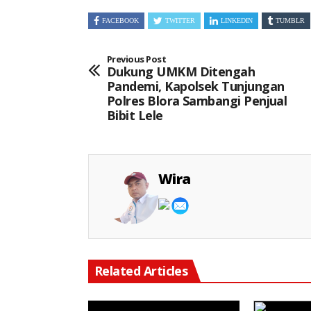
FACEBOOK
TWITTER
LINKEDIN
TUMBLR
Previous Post
Dukung UMKM Ditengah
Pandemi, Kapolsek Tunjungan
Polres Blora Sambangi Penjual
Bibit Lele
Wira
Related Articles
Keterangan Gambar: Jerico Pasaribu, S.H., M.H., Saat Kegiatan