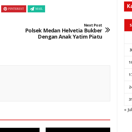
K
PINTEREST
MAIL
S
Next Post
Polsek Medan Helvetia Bukber
Dengan Anak Yatim Piatu
3
1
1
2
3
« Ju
Keterangan Gambar: Brigpol Ricky Sugiharto, Saat Kegiatan