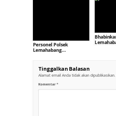
Bhabinka
Lemahab
Personel Polsek
Warga D
Lemahabang
Karangta
Sosialisasikan Layanan
Peredara
Call Center 110 Di Obyek
Penyalah
Vital
Tinggalkan Balasan
Terlaran
Alamat email Anda tidak akan dipublikasikan.
Komentar
*