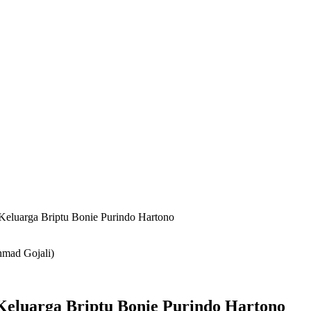
eluarga Briptu Bonie Purindo Hartono
hmad Gojali)
eluarga Briptu Bonie Purindo Hartono