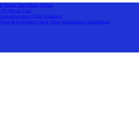
 Sesuai Spesifikasi Teknis
 Di Obyek Vital
Penyalahgunaan Obat Terlarang
 Desa Karyamukti Untuk Tetap Pertahankan Kamtibmas