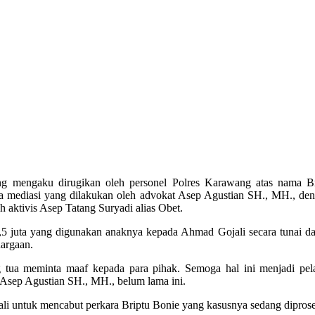
mengaku dirugikan oleh personel Polres Karawang atas nama Bri
paya mediasi yang dilakukan oleh advokat Asep Agustian SH., MH., d
 aktivis Asep Tatang Suryadi alias Obet.
juta yang digunakan anaknya kepada Ahmad Gojali secara tunai dan di
uargaan.
 tua meminta maaf kepada para pihak. Semoga hal ini menjadi pel
Asep Agustian SH., MH., belum lama ini.
ali untuk mencabut perkara Briptu Bonie yang kasusnya sedang dipros