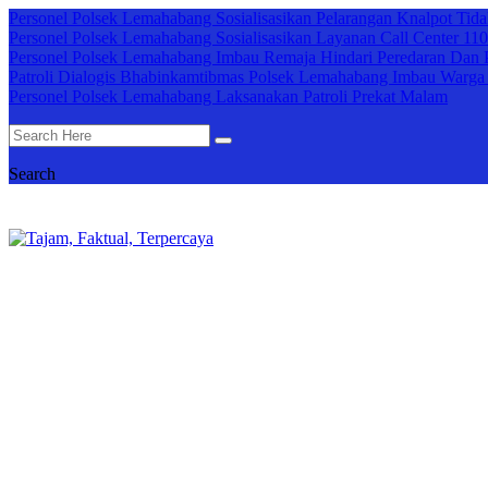
Personel Polsek Lemahabang Sosialisasikan Pelarangan Knalpot Tidak
Personel Polsek Lemahabang Sosialisasikan Layanan Call Center 110
Personel Polsek Lemahabang Imbau Remaja Hindari Peredaran Dan 
Patroli Dialogis Bhabinkamtibmas Polsek Lemahabang Imbau Warga
Personel Polsek Lemahabang Laksanakan Patroli Prekat Malam
Search