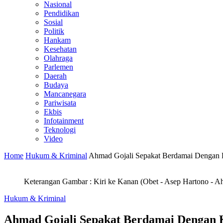
Nasional
Pendidikan
Sosial
Politik
Hankam
Kesehatan
Olahraga
Parlemen
Daerah
Budaya
Mancanegara
Pariwisata
Ekbis
Infotainment
Teknologi
Video
Home
Hukum & Kriminal
Ahmad Gojali Sepakat Berdamai Dengan K
Keterangan Gambar : Kiri ke Kanan (Obet - Asep Hartono - A
Hukum & Kriminal
Ahmad Gojali Sepakat Berdamai Dengan K