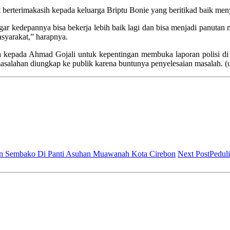
berterimakasih kepada keluarga Briptu Bonie yang beritikad baik men
agar kedepannya bisa bekerja lebih baik lagi dan bisa menjadi panutan
asyarakat,” harapnya.
a kepada Ahmad Gojali untuk kepentingan membuka laporan polisi d
masalahan diungkap ke publik karena buntunya penyelesaian masalah. (
kan Sembako Di Panti Asuhan Muawanah Kota Cirebon
Next Post
Pedul