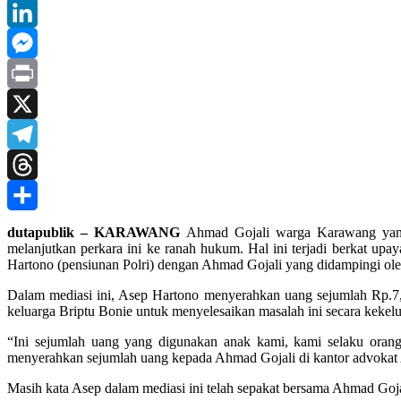
Tumblr
LinkedIn
Messenger
Print
X
Telegram
Threads
Share
dutapublik – KARAWANG
Ahmad Gojali warga Karawang yang 
melanjutkan perkara ini ke ranah hukum. Hal ini terjadi berkat u
Hartono (pensiunan Polri) dengan Ahmad Gojali yang didampingi oleh
Dalam mediasi ini, Asep Hartono menyerahkan uang sejumlah Rp.7,5 
keluarga Briptu Bonie untuk menyelesaikan masalah ini secara kekel
“Ini sejumlah uang yang digunakan anak kami, kami selaku orang
menyerahkan sejumlah uang kepada Ahmad Gojali di kantor advokat 
Masih kata Asep dalam mediasi ini telah sepakat bersama Ahmad Goj