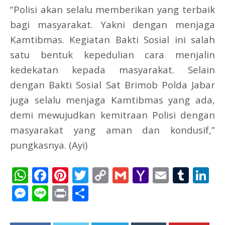
“Polisi akan selalu memberikan yang terbaik
bagi masyarakat. Yakni dengan menjaga
Kamtibmas. Kegiatan Bakti Sosial ini salah
satu bentuk kepedulian cara menjalin
kedekatan kepada masyarakat. Selain
dengan Bakti Sosial Sat Brimob Polda Jabar
juga selalu menjaga Kamtibmas yang ada,
demi mewujudkan kemitraan Polisi dengan
masyarakat yang aman dan kondusif,”
pungkasnya. (Ayi)
WhatsApp
Facebook
Pinterest
Twitter
Copy
Gmail
Yahoo
Email
Tum
L
Link
Mail
Messenger
Line
Print
Share