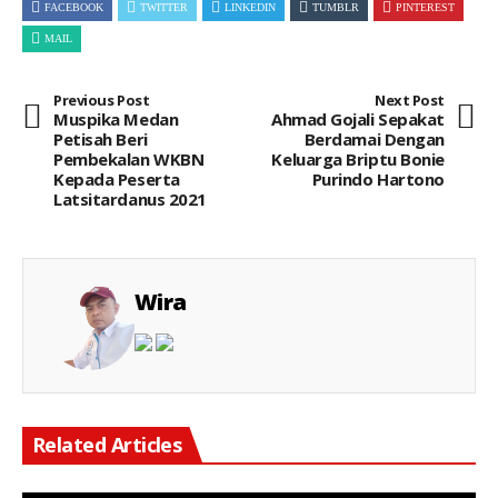
FACEBOOK
TWITTER
LINKEDIN
TUMBLR
PINTEREST
MAIL
Previous Post
Next Post
Muspika Medan
Ahmad Gojali Sepakat
Petisah Beri
Berdamai Dengan
Pembekalan WKBN
Keluarga Briptu Bonie
Kepada Peserta
Purindo Hartono
Latsitardanus 2021
Wira
Related Articles
Keterangan Gambar: Perwakilan Asosiasi Ritel Vape Indonesia (ARVINDO) usai melaporkan dugaan promosi produk vape yang melibatkan anak di bawah umur ke Polda Metro Jaya, Jakarta, Kamis (6/8/2026).