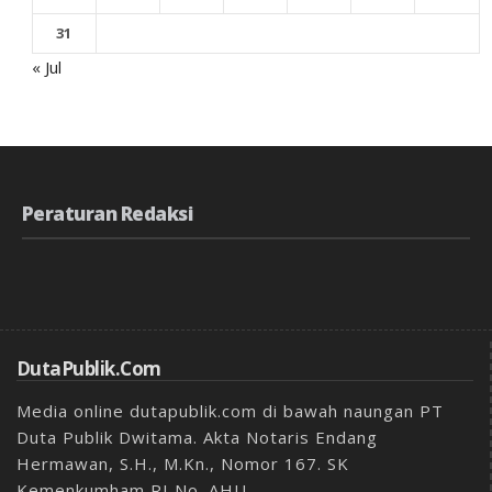
31
« Jul
Peraturan Redaksi
DutaPublik.com
Media online dutapublik.com di bawah naungan PT
Duta Publik Dwitama. Akta Notaris Endang
Hermawan, S.H., M.Kn., Nomor 167. SK
Kemenkumham RI No. AHU-