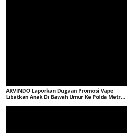
ARVINDO Laporkan Dugaan Promosi Vape
Libatkan Anak Di Bawah Umur Ke Polda Metro
Jaya
Keterangan Gambar: Personel Polsek Cikarang Timur bersama TNI, Satpol PP, dan unsur Muspika melaksanakan kerja bakti membersihkan Lapangan Plaza Kecamatan Cikarang Timur, Desa Jatibaru, Kamis (06/08/2026), dalam rangka menyambut HUT ke-81 Kemerdekaan Republik Indonesia.