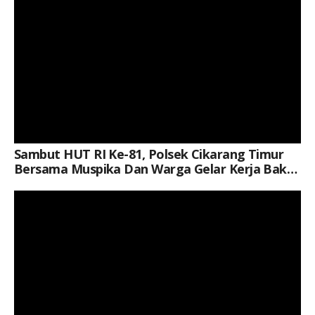
Sambut HUT RI Ke-81, Polsek Cikarang Timur
Bersama Muspika Dan Warga Gelar Kerja Bakti
Di Plaza Kecamatan
Keterangan Gambar: Brigpol Jerico Pasaribu, S.H., M.H., Saat Kegiatan