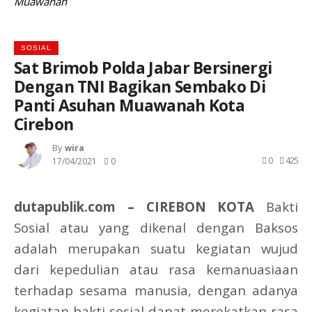
Muawanah
SOSIAL
Sat Brimob Polda Jabar Bersinergi
Dengan TNI Bagikan Sembako Di
Panti Asuhan Muawanah Kota
Cirebon
By
Wira
0
425
17/04/2021
0
dutapublik.com – CIREBON KOTA
Bakti
Sosial atau yang dikenal dengan Baksos
adalah merupakan suatu kegiatan wujud
dari kepedulian atau rasa kemanuasiaan
terhadap sesama manusia, dengan adanya
kegiatan bakti sosial dapat merekatkan rasa