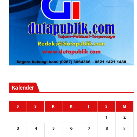
Kalender
S
S
R
K
J
S
M
1
2
3
4
5
6
7
8
9