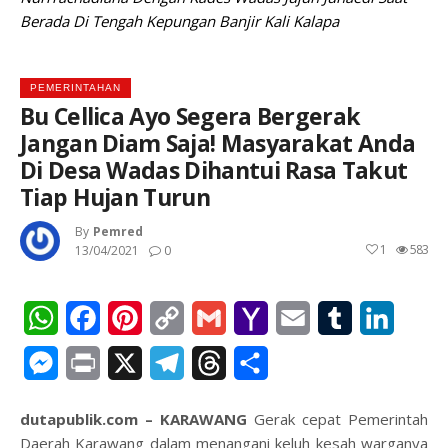
Berada Di Tengah Kepungan Banjir Kali Kalapa
PEMERINTAHAN
Bu Cellica Ayo Segera Bergerak
Jangan Diam Saja! Masyarakat Anda
Di Desa Wadas Dihantui Rasa Takut
Tiap Hujan Turun
By
Pemred
1
583
13/04/2021
0
WhatsApp
Facebook
Pinterest
Copy
Gmail
Yahoo
Email
Tumblr
Linked
Link
Mail
Messenger
Print
X
Telegram
Threads
Share
dutapublik.com – KARAWANG
Gerak cepat Pemerintah
Daerah Karawang dalam menangani keluh kesah warganya