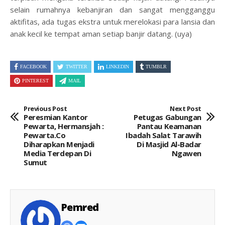
selain rumahnya kebanjiran dan sangat mengganggu
aktifitas, ada tugas ekstra untuk merelokasi para lansia dan
anak kecil ke tempat aman setiap banjir datang. (uya)
FACEBOOK
TWITTER
LINKEDIN
TUMBLR
PINTEREST
MAIL
Previous Post
Next Post
Peresmian Kantor
Petugas Gabungan
Pewarta, Hermansjah :
Pantau Keamanan
Pewarta.co
Ibadah Salat Tarawih
Diharapkan Menjadi
Di Masjid Al-Badar
Media Terdepan Di
Ngawen
Sumut
Pemred