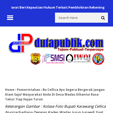
Barat Beri Kepastian Hukum Terkait Pemblokiran Rekening
Polsek C
Home
Pemerintahan
Bu Cellica Ayo Segera Bergerak Jangan
Diam Saja! Masyarakat Anda Di Desa Wadas Dihantui Rasa
Takut Tiap Hujan Turun
Keterangan Gambar : Kolase Foto Bupati Karawang Cellica
Nurrrachadiana Dengan Kades Wadas Jujun Junaedi Saat