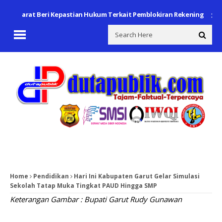
wa Barat Beri Kepastian Hukum Terkait Pemblokiran Rekening
Pols
Home
Pendidikan
Hari Ini Kabupaten Garut Gelar Simulasi
Sekolah Tatap Muka Tingkat PAUD Hingga SMP
Keterangan Gambar : Bupati Garut Rudy Gunawan