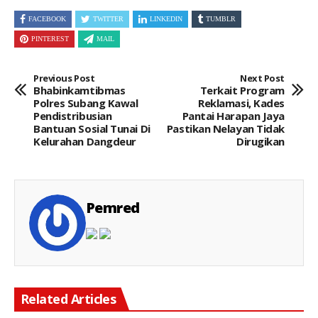
FACEBOOK
TWITTER
LINKEDIN
TUMBLR
PINTEREST
MAIL
Previous Post
Next Post
Bhabinkamtibmas
Terkait Program
Polres Subang Kawal
Reklamasi, Kades
Pendistribusian
Pantai Harapan Jaya
Bantuan Sosial Tunai Di
Pastikan Nelayan Tidak
Kelurahan Dangdeur
Dirugikan
Pemred
Related Articles