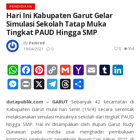
PENDIDIKAN
Hari Ini Kabupaten Garut Gelar
Simulasi Sekolah Tatap Muka
Tingkat PAUD Hingga SMP
By
Pemred
0
554
19/04/2021
0
WhatsApp
Facebook
Pinterest
Copy
Gmail
Yahoo
Email
Tumblr
Linked
Link
Mail
Messenger
Print
X
Telegram
Threads
Share
dutapublik.com – GARUT
Sebanyak 42 kecamatan di
Kabupaten Garut mulai hari Senin (19/4) secara serentak
melaksanakan simulasi masuknya sekolah dari tingkat PAUD
hingga SMP. Hal ini disampaikan oleh Bupati Garut Rudy
Gunawan pada media usai menghadiri pembukaan
kompetisi ngabuburit sepakbola Bupati Cup tahun 2021 di