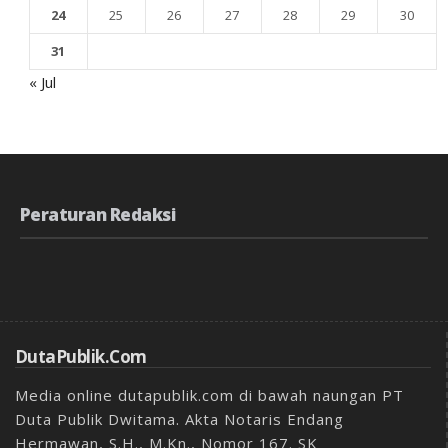
24
25
26
27
28
29
30
31
« Jul
Peraturan Redaksi
DutaPublik.com
Media online dutapublik.com di bawah naungan PT
Duta Publik Dwitama. Akta Notaris Endang
Hermawan, S.H., M.Kn., Nomor 167. SK