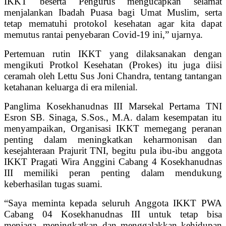
IKKT beserta Pengurus mengucapkan selamat
menjalankan Ibadah Puasa bagi Umat Muslim, serta
tetap mematuhi protokol kesehatan agar kita dapat
memutus rantai penyebaran Covid-19 ini,” ujarnya.
Pertemuan rutin IKKT yang dilaksanakan dengan
mengikuti Protkol Kesehatan (Prokes) itu juga diisi
ceramah oleh Lettu Sus Joni Chandra, tentang tantangan
ketahanan keluarga di era milenial.
Panglima Kosekhanudnas III Marsekal Pertama TNI
Esron SB. Sinaga, S.Sos., M.A. dalam kesempatan itu
menyampaikan, Organisasi IKKT memegang peranan
penting dalam meningkatkan keharmonisan dan
kesejahteraan Prajurit TNI, begitu pula ibu-ibu anggota
IKKT Pragati Wira Anggini Cabang 4 Kosekhanudnas
III memiliki peran penting dalam mendukung
keberhasilan tugas suami.
“Saya meminta kepada seluruh Anggota IKKT PWA
Cabang 04 Kosekhanudnas III untuk tetap bisa
menjaga, meningkatkan dan menggalakkan kehidupan