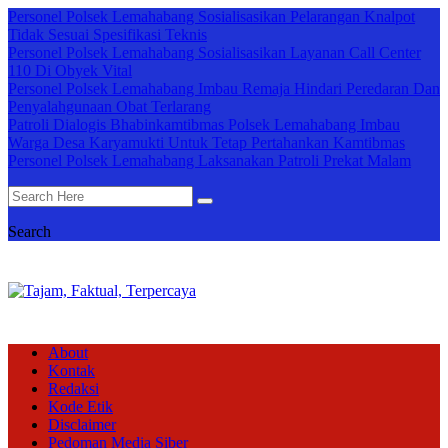
Personel Polsek Lemahabang Sosialisasikan Pelarangan Knalpot
Tidak Sesuai Spesifikasi Teknis
Personel Polsek Lemahabang Sosialisasikan Layanan Call Center
110 Di Obyek Vital
Personel Polsek Lemahabang Imbau Remaja Hindari Peredaran Dan
Penyalahgunaan Obat Terlarang
Patroli Dialogis Bhabinkamtibmas Polsek Lemahabang Imbau
Warga Desa Karyamukti Untuk Tetap Pertahankan Kamtibmas
Personel Polsek Lemahabang Laksanakan Patroli Prekat Malam
Search
About
Kontak
Redaksi
Kode Etik
Disclaimer
Pedoman Media Siber