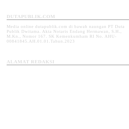
DUTAPUBLIK.COM
Media online dutapublik.com di bawah naungan PT Duta
Publik Dwitama. Akta Notaris Endang Hermawan, S.H.,
M.Kn., Nomor 167. SK Kemenkumham RI No. AHU-
00841845.AH.01.01.Tahun.2023
ALAMAT REDAKSI
Jl. Raya Bojong-Cipayung Kp. Babakan RT 001/004 Desa
Labansari Kecamatan Cikarang Timur Kabupaten Bekasi-
Jawa Barat 17530. Tlp.: (0264) 6064366, WA: 0821 1421
1438 - 0856 9293 0504
Copyright @ 2026 DUTAPUBLIK.COM, All right reserved
About
Kontak
Redaksi
Disclaimer
Pedoman Media Siber