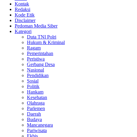
Kontak
Redaksi
Kode Etik
Disclaimer
Pedoman Media Siber
Kategori
Duta TNI Polri
Hukum & Kriminal
Ragam
Pemerintahan
Peristiwa
Gerbang Desa
Nasional
Pendidikan
Sosial
Politik
Hankam
Kesehatan
Olahraga
Parlemen
Daerah
Budaya
Mancanegara
Pariwisata
Ekbis