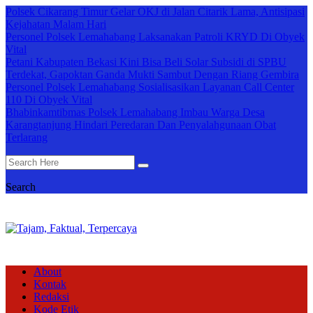
Polsek Cikarang Timur Gelar OKJ di Jalan Citarik Lama, Antisipasi
Kejahatan Malam Hari
Personel Polsek Lemahabang Laksanakan Patroli KRYD Di Obyek
Vital
Petani Kabupaten Bekasi Kini Bisa Beli Solar Subsidi di SPBU
Terdekat, Gapoktan Ganda Mukti Sambut Dengan Riang Gembira
Personel Polsek Lemahabang Sosialisasikan Layanan Call Center
110 Di Obyek Vital
Bhabinkamtibmas Polsek Lemahabang Imbau Warga Desa
Karangtanjung Hindari Peredaran Dan Penyalahgunaan Obat
Terlarang
Search
About
Kontak
Redaksi
Kode Etik