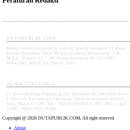
Peraturan Redaksi
DUTAPUBLIK.COM
Media online dutapublik.com di bawah naungan PT Duta
Publik Dwitama. Akta Notaris Endang Hermawan, S.H.,
M.Kn., Nomor 167. SK Kemenkumham RI No. AHU-
00841845.AH.01.01.Tahun.2023
ALAMAT REDAKSI
Jl. Raya Bojong-Cipayung Kp. Babakan RT 001/004 Desa
Labansari Kecamatan Cikarang Timur Kabupaten Bekasi-
Jawa Barat 17530. Tlp.: (0264) 6064366, WA: 0821 1421
1438 - 0856 9293 0504
Copyright @ 2026 DUTAPUBLIK.COM, All right reserved
About