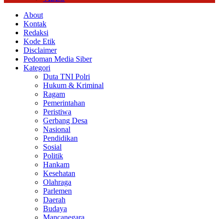
About
Kontak
Redaksi
Kode Etik
Disclaimer
Pedoman Media Siber
Kategori
Duta TNI Polri
Hukum & Kriminal
Ragam
Pemerintahan
Peristiwa
Gerbang Desa
Nasional
Pendidikan
Sosial
Politik
Hankam
Kesehatan
Olahraga
Parlemen
Daerah
Budaya
Mancanegara