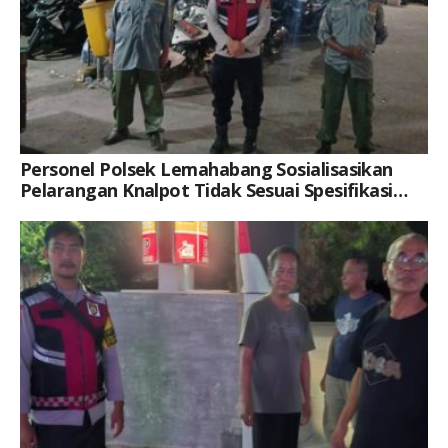
Personel Polsek Lemahabang Sosialisasikan
Pelarangan Knalpot Tidak Sesuai Spesifikasi
Teknis Di Situs Budaya Makam Syekh Quro
Keterangan Gambar: Brigpol Restu Khoerul Akbar, Saat Kegiatan