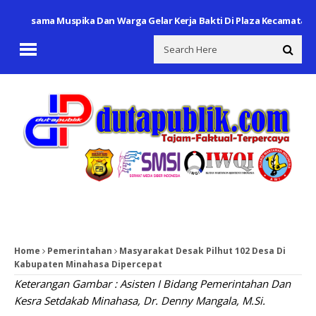
rsama Muspika Dan Warga Gelar Kerja Bakti Di Plaza Kecamatan
Per
Home
Pemerintahan
Masyarakat Desak Pilhut 102 Desa Di
Kabupaten Minahasa Dipercepat
Keterangan Gambar : Asisten I Bidang Pemerintahan Dan
Kesra Setdakab Minahasa, Dr. Denny Mangala, M.Si.