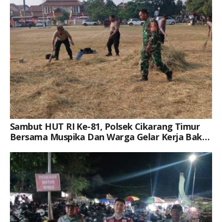
Sambut HUT RI Ke-81, Polsek Cikarang Timur
Bersama Muspika Dan Warga Gelar Kerja Bakti
Di Plaza Kecamatan
Keterangan Gambar: Brigpol Jerico Pasaribu, S.H., M.H., Saat Kegiatan