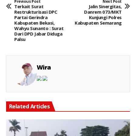
Previous Post
Next Post
Terkait Surat
Jalin Sinergitas,
Restrukturisasi DPC
Danrem 073/MKT
Partai Gerindra
Kunjungi Polres
Kabupaten Bekasi,
Kabupaten Semarang
Wahyu Sunanto : Surat
Dari DPD Jabar Diduga
Palsu
Wira
Related Articles
Keterangan Gambar: Personel Polsek Cikarang Timur bersama TNI, Satpol PP, dan unsur Muspika melaksanakan kerja bakti membersihkan Lapangan Plaza Kecamatan Cikarang Timur, Desa Jatibaru, Kamis (06/08/2026), dalam rangka menyambut HUT ke-81 Kemerdekaan Republik Indonesia.