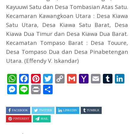
Kayuuwi Satu dan Desa Tombasian Atas Satu.
Kecamaran Kawangkoan Utara : Desa Kiawa
Satu Utara, Desa Kiawa Satu Barat, Desa
Kiawa Dua Timur dan Desa Kiawa Dua Barat.
Kecamatan Tompaso Barat : Desa Touure,
Desa Tompaso Dua dan Desa Pinabetengan
Utara. (Effendy V. Iskandar)
WhatsApp
Facebook
Pinterest
Twitter
Copy
Gmail
Yahoo
Email
Tum
L
Link
Mail
Messenger
Line
Print
Share
FACEBOOK
TWITTER
LINKEDIN
TUMBLR
PINTEREST
MAIL