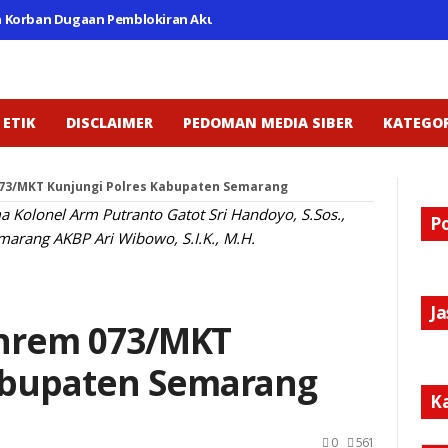
n Korban Dugaan Pemblokiran Akun Dan Penahanan Dana Exchange Kr
 ETIK
DISCLAIMER
PEDOMAN MEDIA SIBER
KATEGOR
 073/MKT Kunjungi Polres Kabupaten Semarang
Kolonel Arm Putranto Gatot Sri Handoyo, S.Sos.,
P
arang AKBP Ari Wibowo, S.I.K., M.H.
J
Danrem 073/MKT
abupaten Semarang
K
0
561