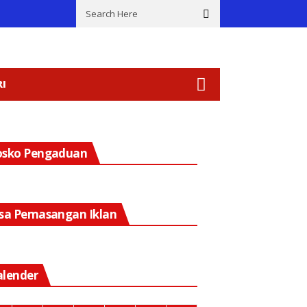
ipto
Inspiratif! Republik Resik Masjid Ponorogo Rutin Bersihkan
I
osko Pengaduan
asa Pemasangan Iklan
alender