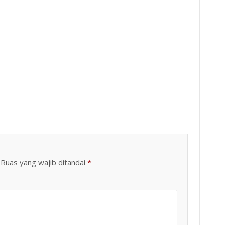
sa Nambak, Kecamatan Bungkal, Ponorogo, Jumat (7/8/2026).
Keterangan Gambar: Ratusan warga memadati lokasi Genduri Akbar dalam rangkaian Bersih Desa Carat, Kecamatan Kauman, Kabupaten Ponorogo, Rabu (5/8/2026) malam.
Ruas yang wajib ditandai
*