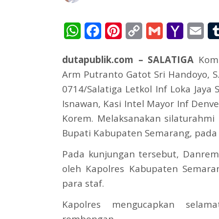
WhatsApp
Facebook
Pinterest
Copy
Gmail
Yahoo
Ema
Link
Mail
dutapublik.com – SALATIGA
Koma
Arm Putranto Gatot Sri Handoyo, S
0714/Salatiga Letkol Inf Loka Jaya S
Isnawan, Kasi Intel Mayor Inf Denver
Korem. Melaksanakan silaturahmi
Bupati Kabupaten Semarang, pada K
Pada kunjungan tersebut, Danre
oleh Kapolres Kabupaten Semarang
para staf.
Kapolres mengucapkan selam
rombongan.