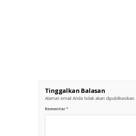
Keterangan Gambar : LBH Perjuangan Indonesia membuka Posko Aduan bagi masyarakat yang merasa menjadi korban dugaan pemblokiran akun dan penahanan dana pada exchange aset kripto, termasuk TRIV dan platform lainnya.
Keterangan Gambar: Relawan Republik Resik Resik Masjid Ponorogo bergotong royong membersihkan Masjid Nurul Hidayah, De
Tinggalkan Balasan
Alamat email Anda tidak akan dipublikasikan.
Komentar
*