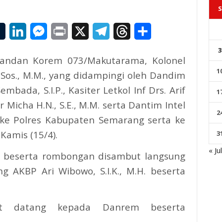
S
il
Tumblr
LinkedIn
Messenger
Print
X
Telegram
Threads
Share
3
ndan Korem 073/Makutarama, Kolonel
1
.Sos., M.M., yang didampingi oleh Dandim
embada, S.I.P., Kasiter Letkol Inf Drs. Arif
1
 Micha H.N., S.E., M.M. serta Dantim Intel
2
 ke Polres Kabupaten Semarang serta ke
amis (15/4).
3
« Ju
m beserta rombongan disambut langsung
 AKBP Ari Wibowo, S.I.K., M.H. beserta
at datang kepada Danrem beserta