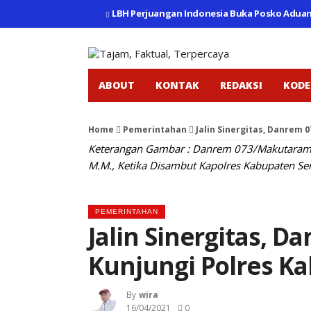
LBH Perjuangan Indonesia Buka Posko Adua
ABOUT
KONTAK
REDAKSI
KODE
Home
Pemerintahan
Jalin Sinergitas, Danrem
Keterangan Gambar : Danrem 073/Makutarama 
M.M., Ketika Disambut Kapolres Kabupaten Sem
PEMERINTAHAN
Jalin Sinergitas, 
Kunjungi Polres K
By
Wira
16/04/2021
0