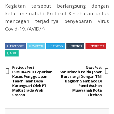
Kegiatan tersebut berlangsung dengan
ketat mematuhi Protokol Kesehatan untuk
mencegah terjadinya penyebaran Virus
Covid-19. (AVID/r)
FACEBOOK
TWITTER
LINKEDIN
TUMBLR
PINTEREST
MAIL
Previous Post
Next Post
LSM IKAPUD Laporkan
Sat Brimob Polda Jabar
Kasus Penggelapan
Bersinergi Dengan TNI
Tanah Jalan Desa
Bagikan Sembako Di
Karangsari Oleh PT
Panti Asuhan
Multistrada Arah
Muawanah Kota
Sarana
Cirebon