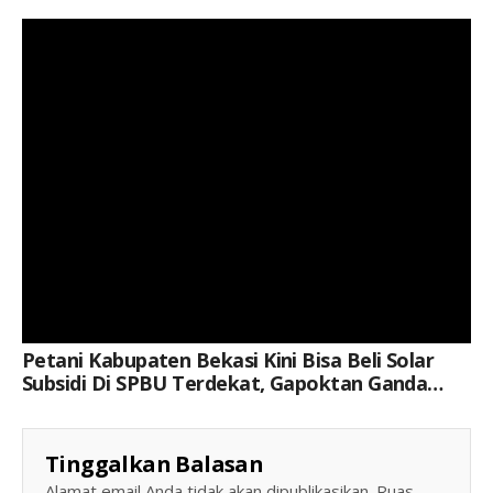
Keterangan Gambar: Sekretaris Gapoktan Ganda Mukti Desa Cipayung, Adi Sukriyadi, SE, menyambut gembira kemudahan akses solar bersubsidi bagi petani di Kabupaten Bekasi.
Petani Kabupaten Bekasi Kini Bisa Beli Solar
Subsidi Di SPBU Terdekat, Gapoktan Ganda
Mukti Sambut Dengan Riang Gembira
Tinggalkan Balasan
Alamat email Anda tidak akan dipublikasikan.
Ruas