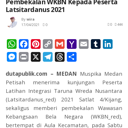
Pembekalan WKBN Kepada Peserta
Latsitardanus 2021
By
Wira
0
444
17/04/2021
0
WhatsApp
Facebook
Pinterest
Copy
Gmail
Yahoo
Email
Tumblr
Linked
Link
Mail
Messenger
Print
X
Telegram
Threads
Share
dutapublik.com – MEDAN
Muspika Medan
Petisah menerima kunjungan Peserta
Latihan Integrasi Taruna Wreda Nusantara
(Latsitardanus_red) 2021 Satlat 4/Kijang,
sekaligus memberi pembekalan Wawasan
Kebangsaan Bela Negara (WKBN_red),
bertempat di Aula Kecamatan, pada Sabtu