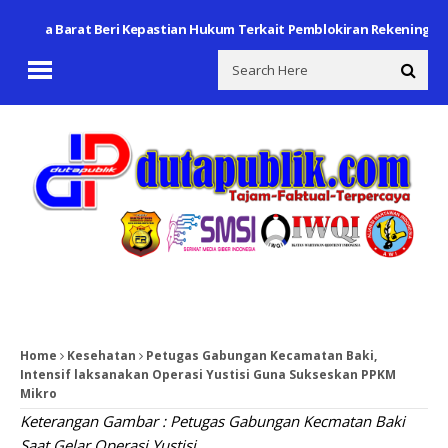
 Jawa Barat Beri Kepastian Hukum Terkait Pemblokiran Rekening
Po
Home
Kesehatan
Petugas Gabungan Kecamatan Baki,
Intensif laksanakan Operasi Yustisi Guna Sukseskan PPKM
Mikro
Keterangan Gambar : Petugas Gabungan Kecmatan Baki
Saat Gelar Operasi Yustisi