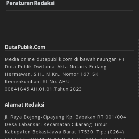
Peraturan Redaksi
DutaPublik.com
Media online dutapublik.com di bawah naungan PT
Duta Publik Dwitama. Akta Notaris Endang
Hermawan, S.H., M.Kn., Nomor 167. SK
Kemenkumham RI No. AHU-
00841845.AH.01.01.Tahun.2023
Alamat Redaksi
Jl. Raya Bojong-Cipayung Kp. Babakan RT 001/004
Desa Labansari Kecamatan Cikarang Timur
Kabupaten Bekasi-Jawa Barat 17530. Tlp.: (0264)
6064366, WA: 0821 1421 1438 - 0856 9293 0504