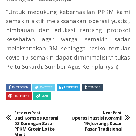
“Untuk medukung keberhasilan PPKM kami
semakin aktif melaksanakan operasi yustisi,
himbauan dan edukasi tentang protokol
kesehatan agar warga semakin sadar
melaksanakan 3M sehingga resiko tertular
covid 19 semakin dapat diminimalisir,” tukas
Peltu Sukardi. Sumber Agus Kemplu. (ysn)
FACEBOOK
TWITTER
LINKEDIN
TUMBLR
PINTEREST
MAIL
Previous Post
Next Post
Bati Komsos Koramil
Operasi Yustisi Koramil
03 Serengan Sasar
19/Juwangi, Sasar
PPKM Grosir Lotte
Pasar Tradisional
Mart