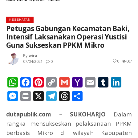
KESEHATAN
Petugas Gabungan Kecamatan Baki,
Intensif Laksanakan Operasi Yustisi
Guna Sukseskan PPKM Mikro
By
Wira
0
687
07/04/2021
0
WhatsApp
Facebook
Pinterest
Copy
Gmail
Yahoo
Email
Tumblr
Linked
Link
Mail
Messenger
Print
X
Telegram
Threads
Share
dutapublik.com – SUKOHARJO
Dalam
rangka mensukseskan pelaksanaan PPKM
berbasis Mikro di wilayah Kabupaten