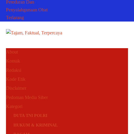
Peredaran Dan
Penyalahgunaan Obat
Terlarang
About
Kontak
Redaksi
Kode Etik
Disclaimer
Pedoman Media Siber
Kategori
DUTA TNI POLRI
HUKUM & KRIMINAL