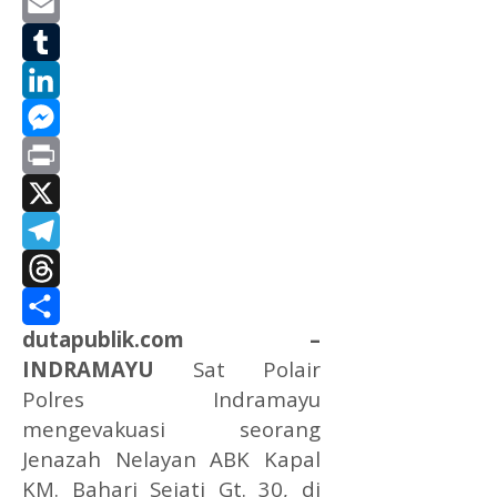
Yahoo
Mail
Email
Tumblr
LinkedIn
Messenger
Print
X
Telegram
Threads
dutapublik.com –
Share
INDRAMAYU
Sat Polair
Polres Indramayu
mengevakuasi seorang
Jenazah Nelayan ABK Kapal
KM. Bahari Sejati Gt. 30, di