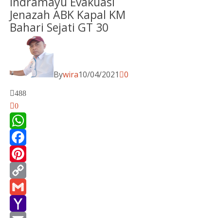
Indramayu Evakuasi
Jenazah ABK Kapal KM
Bahari Sejati GT 30
By
wira
10/04/2021
0
488
0
WhatsApp
Facebook
Pinterest
Copy
Link
Gmail