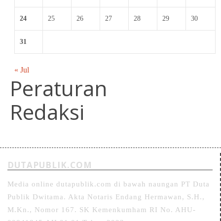
24
25
26
27
28
29
30
31
« Jul
Peraturan
Redaksi
DUTAPUBLIK.COM
Media online dutapublik.com di bawah naungan PT Duta
Publik Dwitama. Akta Notaris Endang Hermawan, S.H.,
M.Kn., Nomor 167. SK Kemenkumham RI No. AHU-