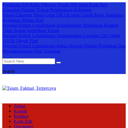
Pengacara Edi Koko Wibowo Desak DJP Jawa Barat Beri
Kepastian Hukum Terkait Pemblokiran Rekening
Polsek Cikarang Timur Gelar OKJ di Jalan Citarik Raya, Antisipasi
Kejahatan Malam Hari
Personel Polsek Lemahabang Sosialisasikan Pelarangan Knalpot
Tidak Sesuai Spesifikasi Teknis
Personel Polsek Lemahabang Sosialisasikan Layanan Call Center
110 Di Obyek Vital
Personel Polsek Lemahabang Imbau Remaja Hindari Peredaran Dan
Penyalahgunaan Obat Terlarang
Search
About
Kontak
Redaksi
Kode Etik
Disclaimer