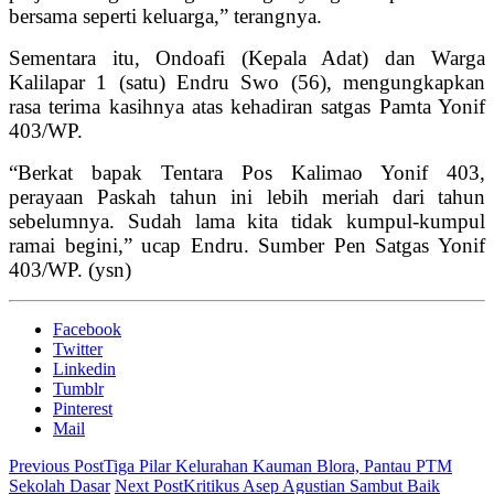
bersama seperti keluarga,” terangnya.
Sementara itu, Ondoafi (Kepala Adat) dan Warga
Kalilapar 1 (satu) Endru Swo (56), mengungkapkan
rasa terima kasihnya atas kehadiran satgas Pamta Yonif
403/WP.
“Berkat bapak Tentara Pos Kalimao Yonif 403,
perayaan Paskah tahun ini lebih meriah dari tahun
sebelumnya. Sudah lama kita tidak kumpul-kumpul
ramai begini,” ucap Endru. Sumber Pen Satgas Yonif
403/WP. (ysn)
Facebook
Twitter
Linkedin
Tumblr
Pinterest
Mail
Previous Post
Tiga Pilar Kelurahan Kauman Blora, Pantau PTM
Sekolah Dasar
Next Post
Kritikus Asep Agustian Sambut Baik