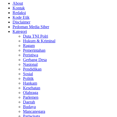
About
Kontak
Redaksi
Kode Etik
Disclaimer
Pedoman Media Siber
Kategori
Duta TNI Polri
Hukum & Kriminal
Ragam
Pemerintahan
Peristiwa
Gerbang Desa
Nasional
Pendidikan
Sosial
Politik
Hankam
Kesehatan
Olahraga
Parlemen
Daerah
Budaya
Mancanegara
Pariwisata