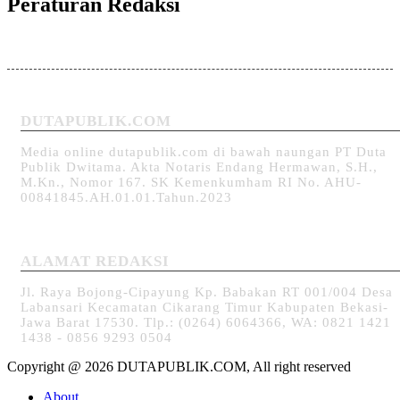
Peraturan Redaksi
DUTAPUBLIK.COM
Media online dutapublik.com di bawah naungan PT Duta
Publik Dwitama. Akta Notaris Endang Hermawan, S.H.,
M.Kn., Nomor 167. SK Kemenkumham RI No. AHU-
00841845.AH.01.01.Tahun.2023
ALAMAT REDAKSI
Jl. Raya Bojong-Cipayung Kp. Babakan RT 001/004 Desa
Labansari Kecamatan Cikarang Timur Kabupaten Bekasi-
Jawa Barat 17530. Tlp.: (0264) 6064366, WA: 0821 1421
1438 - 0856 9293 0504
Copyright @ 2026 DUTAPUBLIK.COM, All right reserved
About