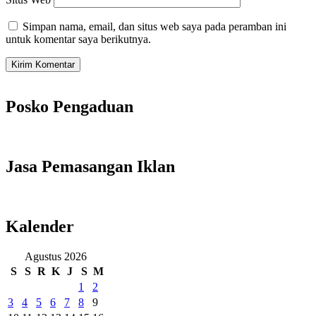
Simpan nama, email, dan situs web saya pada peramban ini
untuk komentar saya berikutnya.
Posko Pengaduan
Jasa Pemasangan Iklan
Kalender
Agustus 2026
S
S
R
K
J
S
M
1
2
3
4
5
6
7
8
9