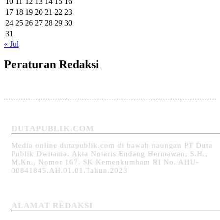
10
11
12
13
14
15
16
17
18
19
20
21
22
23
24
25
26
27
28
29
30
31
« Jul
Peraturan Redaksi
DUTAPUBLIK.COM
Media online dutapublik.com di bawah naungan PT Duta
Publik Dwitama. Akta Notaris Endang Hermawan, S.H.,
M.Kn., Nomor 167. SK Kemenkumham RI No. AHU-
00841845.AH.01.01.Tahun.2023
ALAMAT REDAKSI