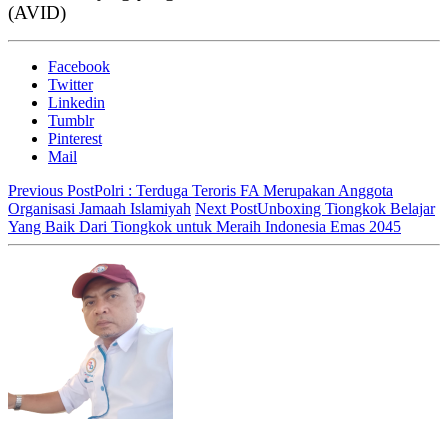
(AVID)
Facebook
Twitter
Linkedin
Tumblr
Pinterest
Mail
Previous Post
Polri : Terduga Teroris FA Merupakan Anggota
Organisasi Jamaah Islamiyah
Next Post
Unboxing Tiongkok Belajar
Yang Baik Dari Tiongkok untuk Meraih Indonesia Emas 2045