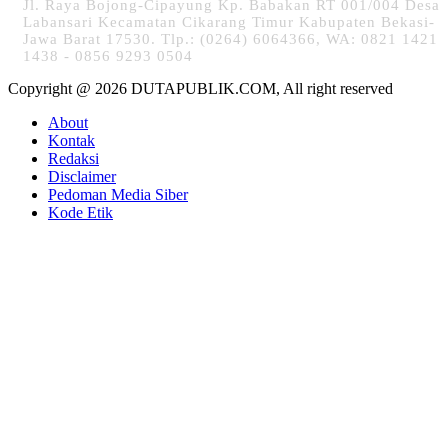
Jl. Raya Bojong-Cipayung Kp. Babakan RT 001/004 Desa
Labansari Kecamatan Cikarang Timur Kabupaten Bekasi-
Jawa Barat 17530. Tlp.: (0264) 6064366, WA: 0821 1421
1438 - 0856 9293 0504
Copyright @ 2026 DUTAPUBLIK.COM, All right reserved
About
Kontak
Redaksi
Disclaimer
Pedoman Media Siber
Kode Etik