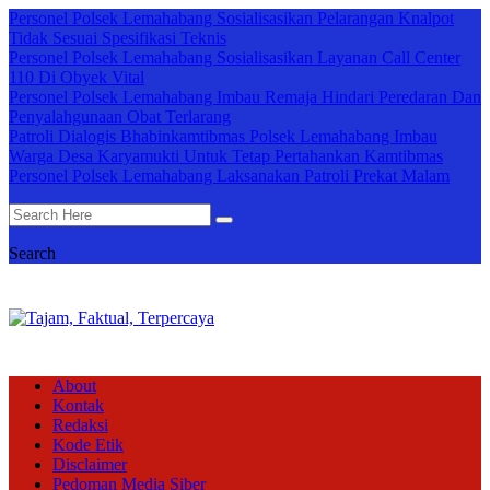
Personel Polsek Lemahabang Sosialisasikan Pelarangan Knalpot
Tidak Sesuai Spesifikasi Teknis
Personel Polsek Lemahabang Sosialisasikan Layanan Call Center
110 Di Obyek Vital
Personel Polsek Lemahabang Imbau Remaja Hindari Peredaran Dan
Penyalahgunaan Obat Terlarang
Patroli Dialogis Bhabinkamtibmas Polsek Lemahabang Imbau
Warga Desa Karyamukti Untuk Tetap Pertahankan Kamtibmas
Personel Polsek Lemahabang Laksanakan Patroli Prekat Malam
Search
About
Kontak
Redaksi
Kode Etik
Disclaimer
Pedoman Media Siber