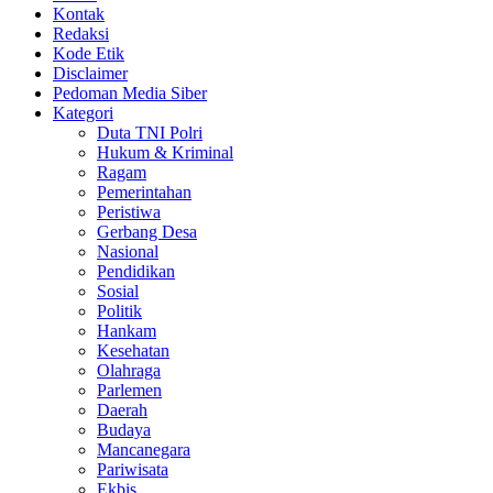
Kontak
Redaksi
Kode Etik
Disclaimer
Pedoman Media Siber
Kategori
Duta TNI Polri
Hukum & Kriminal
Ragam
Pemerintahan
Peristiwa
Gerbang Desa
Nasional
Pendidikan
Sosial
Politik
Hankam
Kesehatan
Olahraga
Parlemen
Daerah
Budaya
Mancanegara
Pariwisata
Ekbis