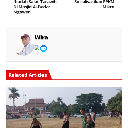
Ibadah Salat Tarawih
Sosialisasikan PPKM
Di Masjid Al-Badar
Mikro
Ngawen
Wira
Related Articles
Keterangan Gambar: Personel Polsek Cikarang Timur bersama TNI, Satpol PP, dan unsur Muspika melaksanakan kerja bakti membersihkan Lapangan Plaza Kecamatan Cikarang Timur, Desa Jatibaru, Kamis (06/08/2026), dalam rangka menyambut HUT ke-81 Kemerdekaan Republik Indonesia.