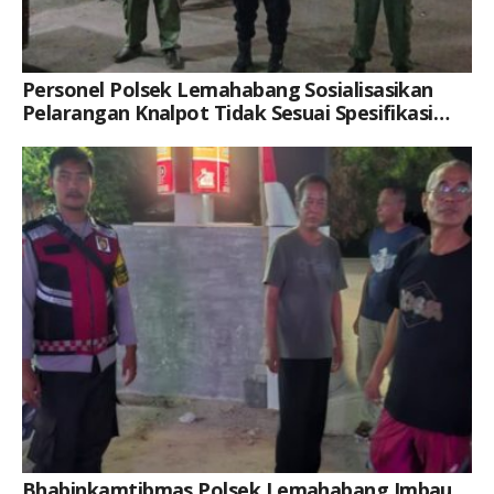
Personel Polsek Lemahabang Sosialisasikan
Pelarangan Knalpot Tidak Sesuai Spesifikasi
Teknis Di Situs Budaya Makam Syekh Quro
Keterangan Gambar: Brigpol Restu Khoerul Akbar, Saat Kegiatan
Bhabinkamtibmas Polsek Lemahabang Imbau