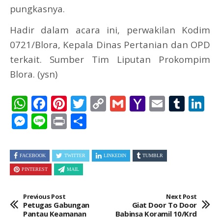
pungkasnya.
Hadir dalam acara ini, perwakilan Kodim
0721/Blora, Kepala Dinas Pertanian dan OPD
terkait. Sumber Tim Liputan Prokompim
Blora. (ysn)
WhatsApp
Facebook
Pinterest
Twitter
Copy
Gmail
Yahoo
Email
Tum
L
Link
Mail
Messenger
Line
Print
Share
FACEBOOK
TWITTER
LINKEDIN
TUMBLR
PINTEREST
MAIL
Previous Post
Next Post
Petugas Gabungan
Giat Door To Door
Pantau Keamanan
Babinsa Koramil 10/Krd