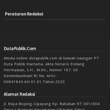
Peraturan Redaksi
DutaPublik.com
Media online dutapublik.com di bawah naungan PT
Duta Publik Dwitama. Akta Notaris Endang
Hermawan, S.H., M.Kn., Nomor 167. SK
Kemenkumham RI No. AHU-
00841845.AH.01.01.Tahun.2023
Alamat Redaksi
Jl. Raya Bojong-Cipayung Kp. Babakan RT 001/004
Desa Labansari Kecamatan Cikarang Timur