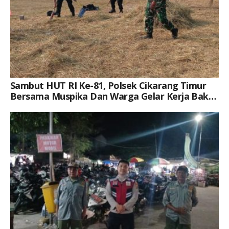
Sambut HUT RI Ke-81, Polsek Cikarang Timur
Bersama Muspika Dan Warga Gelar Kerja Bakti
Di Plaza Kecamatan
Keterangan Gambar: Brigpol Jerico Pasaribu, S.H., M.H., Saat Kegiatan