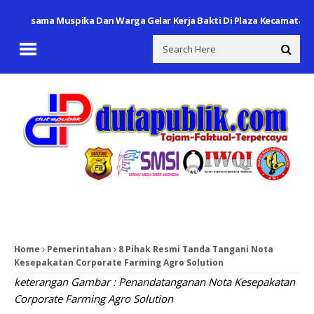
ersama Muspika Dan Warga Gelar Kerja Bakti Di Plaza Kecamatan
Per
Home
Pemerintahan
8 Pihak Resmi Tanda Tangani Nota
Kesepakatan Corporate Farming Agro Solution
keterangan Gambar : Penandatanganan Nota Kesepakatan
Corporate Farming Agro Solution