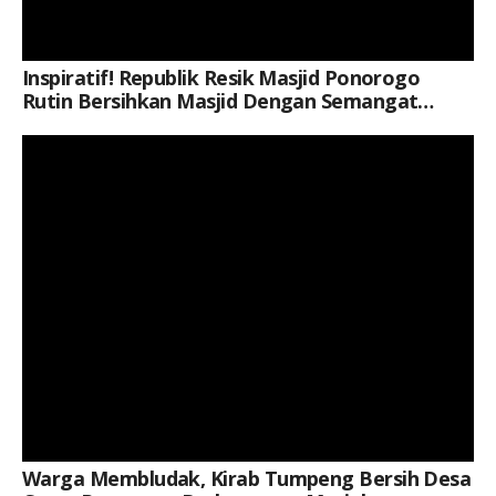
Inspiratif! Republik Resik Masjid Ponorogo
Rutin Bersihkan Masjid Dengan Semangat
Gotong Royong
Keterangan Gambar: Ratusan warga memadati lokasi Genduri Akbar dalam rangkaian Bersih Desa Carat, Kecamatan Kauman, Kabupaten Ponorogo, Rabu (5/8/2026) malam.
Warga Membludak, Kirab Tumpeng Bersih Desa