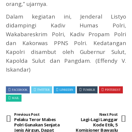
orang,” ujarnya.
Dalam kegiatan ini, Jenderal Listyo
didampingi Kadiv Humas Polri,
Wakabareskrim Polri, Kadiv Propam Polri
dan Kakorwas PPNS Polri. Kedatangan
Kapolri disambut oleh Gubernur Sulut,
Kapolda Sulut dan Pangdam. (Effendy V.
Iskandar)
FACEBOOK
TWITTER
LINKEDIN
TUMBLR
PINTEREST
MAIL
Previous Post
Next Post
Pelaku Teror Mabes
Lagi-Lagi Langgar
Polri Gunakan Senjata
Kode Etik, 5
Jenis Airgun, Dapat
Komisioner Bawaslu