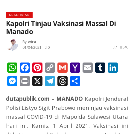
KESEHATAN
Kapolri Tinjau Vaksinasi Massal Di
Manado
By
Wira
7
540
01/04/2021
0
WhatsApp
Facebook
Pinterest
Copy
Gmail
Yahoo
Email
Tumblr
Linked
Link
Mail
Messenger
Print
X
Telegram
Threads
Share
dutapublik.com – MANADO
Kapolri Jenderal
Polisi Listyo Sigit Prabowo meninjau vaksinasi
massal COVID-19 di Mapolda Sulawesi Utara
hari ini, Kamis, 1 April 2021. Vaksinasi ini