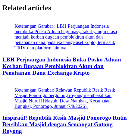
Related articles
Keterangan Gambar : LBH Perjuangan Indonesia
membuka Posko Aduan bagi masyarakat yang merasa
menjadi korban dugaan pemblokiran akun dan
penahanan dana pada exchange aset kripto, termasuk
TRIV dan platform lainnya.
LBH Perjuangan Indonesia Buka Posko Aduan
Korban Dugaan Pemblokiran Akun dan
Penahanan Dana Exchange Kripto
Keterangan Gambar: Relawan Republik Resik Resik
Masjid Ponorogo bergotong royong membersihkan
Masjid Nurul Hidayah, Desa Nambak, Kecamatan
Bungkal, Ponorogo, Jumat (7/8/2026).
Inspiratif! Republik Resik Masjid Ponorogo Rutin
Bersihkan Masjid dengan Semangat Gotong
Royong