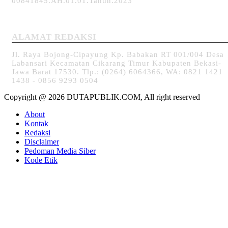
00841845.AH.01.01.Tahun.2023
ALAMAT REDAKSI
Jl. Raya Bojong-Cipayung Kp. Babakan RT 001/004 Desa
Labansari Kecamatan Cikarang Timur Kabupaten Bekasi-
Jawa Barat 17530. Tlp.: (0264) 6064366, WA: 0821 1421
1438 - 0856 9293 0504
Copyright @ 2026 DUTAPUBLIK.COM, All right reserved
About
Kontak
Redaksi
Disclaimer
Pedoman Media Siber
Kode Etik