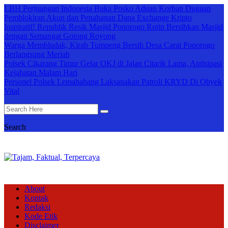
LBH Perjuangan Indonesia Buka Posko Aduan Korban Dugaan
Pemblokiran Akun dan Penahanan Dana Exchange Kripto
Inspiratif! Republik Resik Masjid Ponorogo Rutin Bersihkan Masjid
dengan Semangat Gotong Royong
Warga Membludak, Kirab Tumpeng Bersih Desa Carat Ponorogo
Berlangsung Meriah
Polsek Cikarang Timur Gelar OKJ di Jalan Citarik Lama, Antisipasi
Kejahatan Malam Hari
Personel Polsek Lemahabang Laksanakan Patroli KRYD Di Obyek
Vital
Search
About
Kontak
Redaksi
Kode Etik
Disclaimer