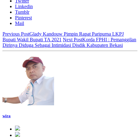
Twitter
Linkedin
Tumblr
Pinterest
Mail
Previous Post
Glady Kandouw Pimpin Rapat Paripurna LKPJ
Bupati Wakil Bupati TA 2021
Next Post
Korda FPHI : Pemanggilan
Dirinya Diduga Sebagai Intimidasi Disdik Kabupaten Bekasi
wira