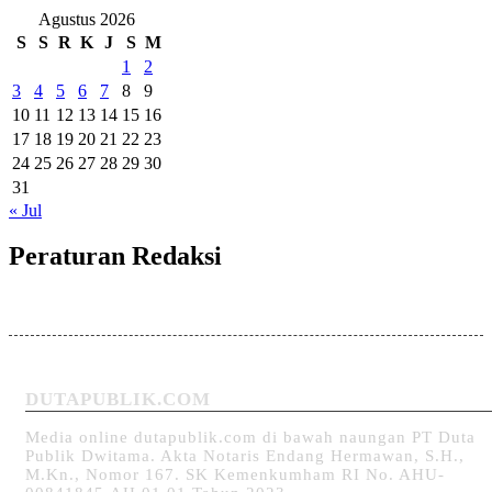
Agustus 2026
S
S
R
K
J
S
M
1
2
3
4
5
6
7
8
9
10
11
12
13
14
15
16
17
18
19
20
21
22
23
24
25
26
27
28
29
30
31
« Jul
Peraturan Redaksi
DUTAPUBLIK.COM
Media online dutapublik.com di bawah naungan PT Duta
Publik Dwitama. Akta Notaris Endang Hermawan, S.H.,
M.Kn., Nomor 167. SK Kemenkumham RI No. AHU-