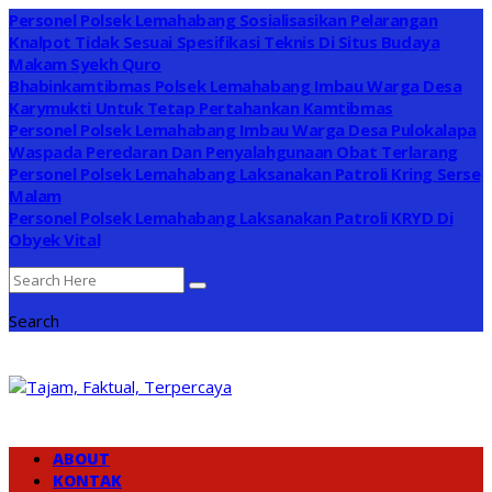
Personel Polsek Lemahabang Sosialisasikan Pelarangan
Knalpot Tidak Sesuai Spesifikasi Teknis Di Situs Budaya
Makam Syekh Quro
Bhabinkamtibmas Polsek Lemahabang Imbau Warga Desa
Karymukti Untuk Tetap Pertahankan Kamtibmas
Personel Polsek Lemahabang Imbau Warga Desa Pulokalapa
Waspada Peredaran Dan Penyalahgunaan Obat Terlarang
Personel Polsek Lemahabang Laksanakan Patroli Kring Serse
Malam
Personel Polsek Lemahabang Laksanakan Patroli KRYD Di
Obyek Vital
Search
ABOUT
KONTAK