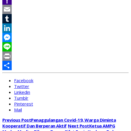
Link
Gmail
Yahoo
Mail
Email
Tumblr
LinkedIn
Messenger
Line
Print
Share
Facebook
Twitter
Linkedin
Tumblr
Pinterest
Mail
Previous Post
Penaggulangan Covid-19, Warga Diminta
Kooperatif Dan Berperan Aktif
Next Post
Ketua AMPG