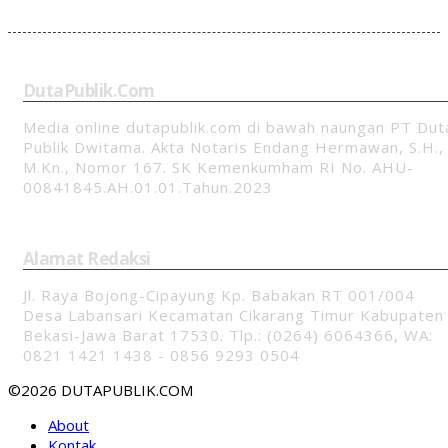
DutaPublik.com
Media online dutapublik.com di bawah naungan PT Dut
Publik Dwitama. Akta Notaris Endang Hermawan, S.H.,
M.Kn., Nomor 167. SK Kemenkumham RI No. AHU-
00841845.AH.01.01.Tahun.2023
Alamat Redaksi
Jl. Raya Bojong-Cipayung Kp. Babakan RT 001/004
Desa Labansari Kecamatan Cikarang Timur Kabupaten
Bekasi-Jawa Barat 17530. Tlp.: (0264) 6064366, WA:
0821 1421 1438 - 0856 9293 0504
©2026 DUTAPUBLIK.COM
About
Kontak