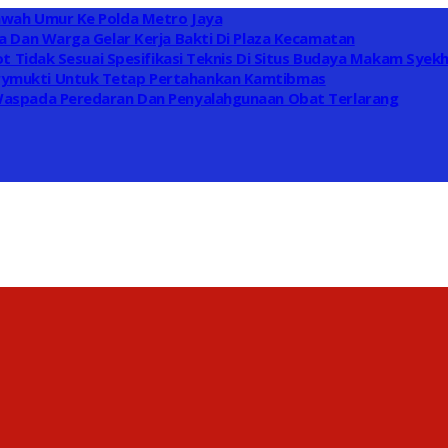
awah Umur Ke Polda Metro Jaya
 Dan Warga Gelar Kerja Bakti Di Plaza Kecamatan
t Tidak Sesuai Spesifikasi Teknis Di Situs Budaya Makam Syek
ymukti Untuk Tetap Pertahankan Kamtibmas
Waspada Peredaran Dan Penyalahgunaan Obat Terlarang