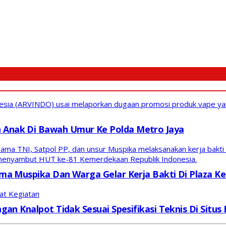
nesia (ARVINDO) usai melaporkan dugaan promosi produk vape yan
 Anak Di Bawah Umur Ke Polda Metro Jaya
ama TNI, Satpol PP, dan unsur Muspika melaksanakan kerja bak
a menyambut HUT ke-81 Kemerdekaan Republik Indonesia.
ma Muspika Dan Warga Gelar Kerja Bakti Di Plaza 
aat Kegiatan
gan Knalpot Tidak Sesuai Spesifikasi Teknis Di Sit