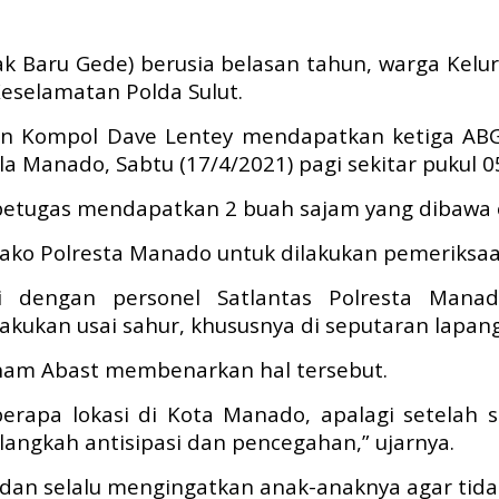
ak Baru Gede) berusia belasan tahun, warga Kel
eselamatan Polda Sulut.
in Kompol Dave Lentey mendapatkan ketiga ABG
 Manado, Sabtu (17/4/2021) pagi sekitar pukul 05
etugas mendapatkan 2 buah sajam yang dibawa ol
ako Polresta Manado untuk dilakukan pemeriksaan
asi dengan personel Satlantas Polresta Man
lakukan usai sahur, khususnya di seputaran lapang
aham Abast membenarkan hal tersebut.
 beberapa lokasi di Kota Manado, apalagi setela
angkah antisipasi dan pencegahan,” ujarnya.
 dan selalu mengingatkan anak-anaknya agar tid