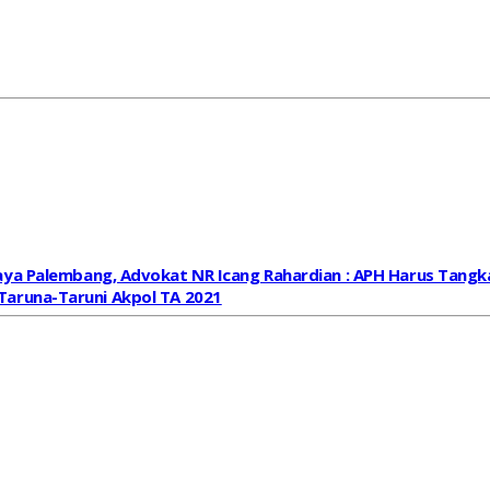
jaya Palembang, Advokat NR Icang Rahardian : APH Harus Tang
Taruna-Taruni Akpol TA 2021