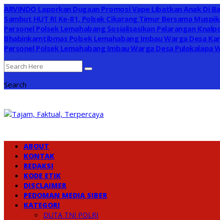
ARVINDO Laporkan Dugaan Promosi Vape Libatkan Anak Di B
Sambut HUT RI Ke-81, Polsek Cikarang Timur Bersama Muspika
Personel Polsek Lemahabang Sosialisasikan Pelarangan Knalpo
Bhabinkamtibmas Polsek Lemahabang Imbau Warga Desa Kar
Personel Polsek Lemahabang Imbau Warga Desa Pulokalapa 
Search
ABOUT
KONTAK
REDAKSI
KODE ETIK
DISCLAIMER
PEDOMAN MEDIA SIBER
KATEGORI
DUTA TNI POLRI