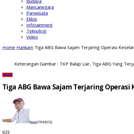
Budaya
Mancanegara
Pariwisata
Ekbis
Infotainment
Teknologi
Video
Home
Hankam
Tiga ABG Bawa Sajam Terjaring Operasi Kesel
Keterangan Gambar : TKP Balap Liar, Tiga ABG Yang Terja
Hankam
Tiga ABG Bawa Sajam Terjaring Operasi
By
wira
17/04/2021
0
623