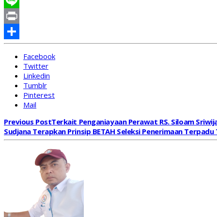
Messenger
Line
Print
Share
Facebook
Twitter
Linkedin
Tumblr
Pinterest
Mail
Previous Post
Terkait Penganiayaan Perawat RS. Siloam Sriwi
Sudjana Terapkan Prinsip BETAH Seleksi Penerimaan Terpadu 