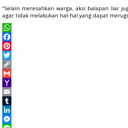
“Selain meresahkan warga, aksi balapan liar ju
agar tidak melakukan hal-hal yang dapat merugik
WhatsApp
Facebook
Pinterest
Twitter
Copy
Link
Gmail
Yahoo
Mail
Email
Tumblr
LinkedIn