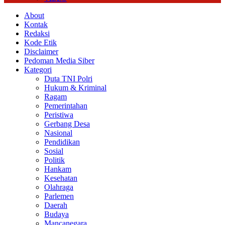
About
Kontak
Redaksi
Kode Etik
Disclaimer
Pedoman Media Siber
Kategori
Duta TNI Polri
Hukum & Kriminal
Ragam
Pemerintahan
Peristiwa
Gerbang Desa
Nasional
Pendidikan
Sosial
Politik
Hankam
Kesehatan
Olahraga
Parlemen
Daerah
Budaya
Mancanegara