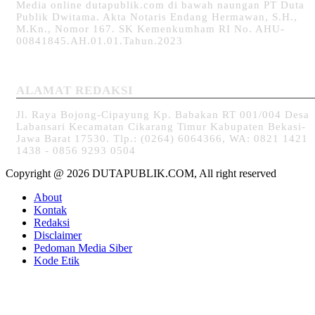
Media online dutapublik.com di bawah naungan PT Duta
Publik Dwitama. Akta Notaris Endang Hermawan, S.H.,
M.Kn., Nomor 167. SK Kemenkumham RI No. AHU-
00841845.AH.01.01.Tahun.2023
ALAMAT REDAKSI
Jl. Raya Bojong-Cipayung Kp. Babakan RT 001/004 Desa
Labansari Kecamatan Cikarang Timur Kabupaten Bekasi-
Jawa Barat 17530. Tlp.: (0264) 6064366, WA: 0821 1421
1438 - 0856 9293 0504
Copyright @ 2026 DUTAPUBLIK.COM, All right reserved
About
Kontak
Redaksi
Disclaimer
Pedoman Media Siber
Kode Etik