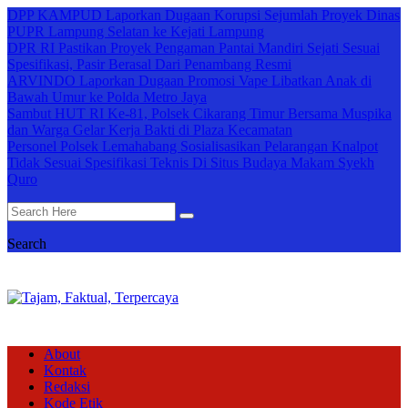
DPP KAMPUD Laporkan Dugaan Korupsi Sejumlah Proyek Dinas
PUPR Lampung Selatan ke Kejati Lampung
DPR RI Pastikan Proyek Pengaman Pantai Mandiri Sejati Sesuai
Spesifikasi, Pasir Berasal Dari Penambang Resmi
ARVINDO Laporkan Dugaan Promosi Vape Libatkan Anak di
Bawah Umur ke Polda Metro Jaya
Sambut HUT RI Ke-81, Polsek Cikarang Timur Bersama Muspika
dan Warga Gelar Kerja Bakti di Plaza Kecamatan
Personel Polsek Lemahabang Sosialisasikan Pelarangan Knalpot
Tidak Sesuai Spesifikasi Teknis Di Situs Budaya Makam Syekh
Quro
Search
About
Kontak
Redaksi
Kode Etik