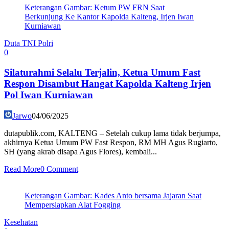
Keterangan Gambar: Ketum PW FRN Saat
Berkunjung Ke Kantor Kapolda Kalteng, Irjen Iwan
Kurniawan
Duta TNI Polri
0
Silaturahmi Selalu Terjalin, Ketua Umum Fast
Respon Disambut Hangat Kapolda Kalteng Irjen
Pol Iwan Kurniawan
Jarwo
04/06/2025
dutapublik.com, KALTENG – Setelah cukup lama tidak berjumpa,
akhirnya Ketua Umum PW Fast Respon, RM MH Agus Rugiarto,
SH (yang akrab disapa Agus Flores), kembali...
Read More
0 Comment
Keterangan Gambar: Kades Anto bersama Jajaran Saat
Mempersiapkan Alat Fogging
Kesehatan