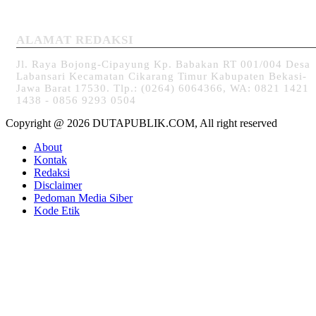
ALAMAT REDAKSI
Jl. Raya Bojong-Cipayung Kp. Babakan RT 001/004 Desa
Labansari Kecamatan Cikarang Timur Kabupaten Bekasi-
Jawa Barat 17530. Tlp.: (0264) 6064366, WA: 0821 1421
1438 - 0856 9293 0504
Copyright @ 2026 DUTAPUBLIK.COM, All right reserved
About
Kontak
Redaksi
Disclaimer
Pedoman Media Siber
Kode Etik