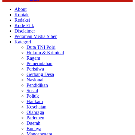
About
Kontak
Redaksi
Kode Etik
Disclaimer
Pedoman Media Siber
Kategori
Duta TNI Polri
Hukum & Kriminal
Ragam
Pemerintahan
Peristiwa
Gerbang Desa
Nasional
Pendidikan
Sosial
Politik
Hankam
Kesehatan
Olahraga
Parlemen
Daerah
Budaya
Mancanegara