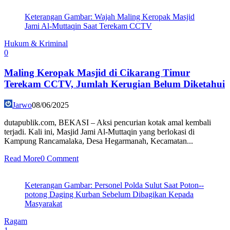
Keterangan Gambar: Wajah Maling Keropak Masjid
Jami Al-Muttaqin Saat Terekam CCTV
Hukum & Kriminal
0
Maling Keropak Masjid di Cikarang Timur
Terekam CCTV, Jumlah Kerugian Belum Diketahui
Jarwo
08/06/2025
dutapublik.com, BEKASI – Aksi pencurian kotak amal kembali
terjadi. Kali ini, Masjid Jami Al-Muttaqin yang berlokasi di
Kampung Rancamalaka, Desa Hegarmanah, Kecamatan...
Read More
0 Comment
Keterangan Gambar: Personel Polda Sulut Saat Poton--
potong Daging Kurban Sebelum Dibagikan Kepada
Masyarakat
Ragam