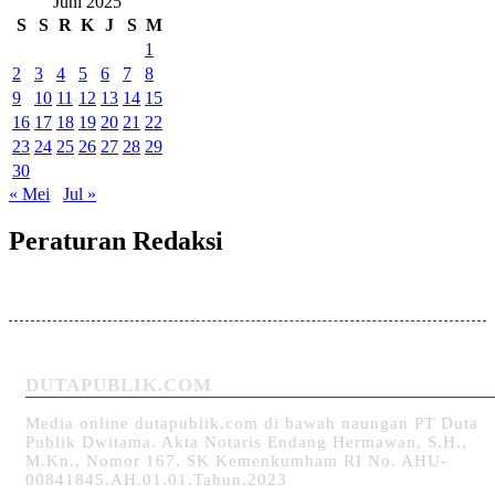
Juni 2025
S
S
R
K
J
S
M
1
2
3
4
5
6
7
8
9
10
11
12
13
14
15
16
17
18
19
20
21
22
23
24
25
26
27
28
29
30
« Mei
Jul »
Peraturan Redaksi
DUTAPUBLIK.COM
Media online dutapublik.com di bawah naungan PT Duta
Publik Dwitama. Akta Notaris Endang Hermawan, S.H.,
M.Kn., Nomor 167. SK Kemenkumham RI No. AHU-
00841845.AH.01.01.Tahun.2023