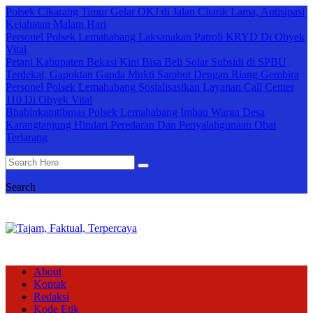
Polsek Cikarang Timur Gelar OKJ di Jalan Citarik Lama, Antisipasi
Kejahatan Malam Hari
Personel Polsek Lemahabang Laksanakan Patroli KRYD Di Obyek
Vital
Petani Kabupaten Bekasi Kini Bisa Beli Solar Subsidi di SPBU
Terdekat, Gapoktan Ganda Mukti Sambut Dengan Riang Gembira
Personel Polsek Lemahabang Sosialisasikan Layanan Call Center
110 Di Obyek Vital
Bhabinkamtibmas Polsek Lemahabang Imbau Warga Desa
Karangtanjung Hindari Peredaran Dan Penyalahgunaan Obat
Terlarang
Search
About
Kontak
Redaksi
Kode Etik