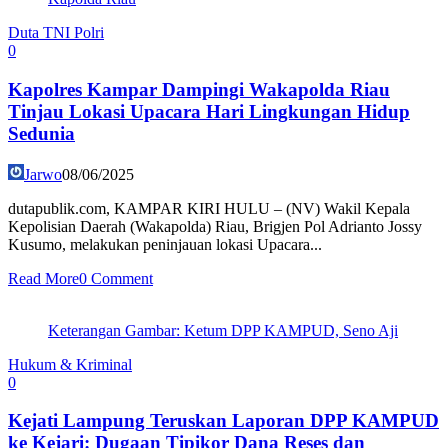
Duta TNI Polri
0
Kapolres Kampar Dampingi Wakapolda Riau
Tinjau Lokasi Upacara Hari Lingkungan Hidup
Sedunia
Jarwo
08/06/2025
dutapublik.com, KAMPAR KIRI HULU – (NV) Wakil Kepala
Kepolisian Daerah (Wakapolda) Riau, Brigjen Pol Adrianto Jossy
Kusumo, melakukan peninjauan lokasi Upacara...
Read More
0 Comment
Keterangan Gambar: Ketum DPP KAMPUD, Seno Aji
Hukum & Kriminal
0
Kejati Lampung Teruskan Laporan DPP KAMPUD
ke Kejari: Dugaan Tipikor Dana Reses dan