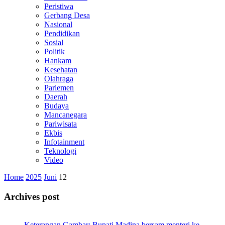
Peristiwa
Gerbang Desa
Nasional
Pendidikan
Sosial
Politik
Hankam
Kesehatan
Olahraga
Parlemen
Daerah
Budaya
Mancanegara
Pariwisata
Ekbis
Infotainment
Teknologi
Video
Home
2025
Juni
12
Archives post
Keterangan Gambar: Bupati Madina bersam menteri ke