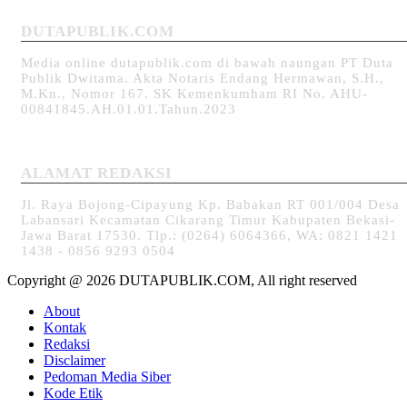
DUTAPUBLIK.COM
Media online dutapublik.com di bawah naungan PT Duta
Publik Dwitama. Akta Notaris Endang Hermawan, S.H.,
M.Kn., Nomor 167. SK Kemenkumham RI No. AHU-
00841845.AH.01.01.Tahun.2023
ALAMAT REDAKSI
Jl. Raya Bojong-Cipayung Kp. Babakan RT 001/004 Desa
Labansari Kecamatan Cikarang Timur Kabupaten Bekasi-
Jawa Barat 17530. Tlp.: (0264) 6064366, WA: 0821 1421
1438 - 0856 9293 0504
Copyright @ 2026 DUTAPUBLIK.COM, All right reserved
About
Kontak
Redaksi
Disclaimer
Pedoman Media Siber
Kode Etik