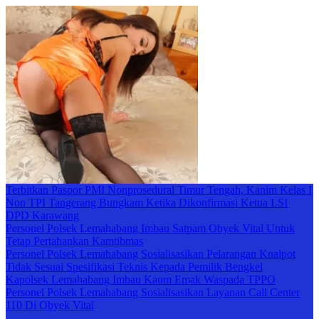
Terbitkan Paspor PMI Nonprosedural Timur Tengah, Kanim Kelas I
Non TPI Tangerang Bungkam Ketika Dikonfirmasi Ketua LSI
DPD Karawang
Personel Polsek Lemahabang Imbau Satpam Obyek Vital Untuk
Tetap Pertahankan Kamtibmas
Personel Polsek Lemahabang Sosialisasikan Pelarangan Knalpot
Tidak Sesuai Spesifikasi Teknis Kepada Pemilik Bengkel
Kapolsek Lemahabang Imbau Kaum Emak Waspada TPPO
Personel Polsek Lemahabang Sosialisasikan Layanan Call Center
110 Di Obyek Vital