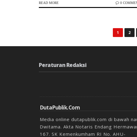
READ MORE
0 COMME
1
2
Peraturan Redaksi
DutaPublik.com
Media online dutapublik.com di bawah n
Dwitama. Akta Notaris Endang Hermawan
167. SK Kemenkumham RI No. AHU-