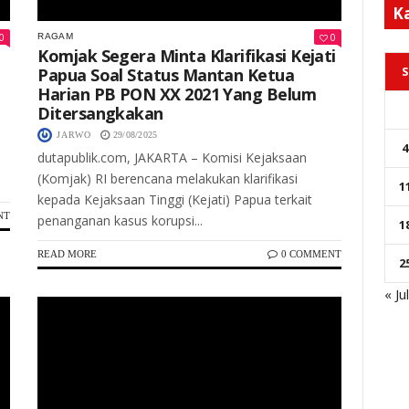
K
0
0
RAGAM
,
Komjak Segera Minta Klarifikasi Kejati
S
Papua Soal Status Mantan Ketua
Harian PB PON XX 2021 Yang Belum
Ditersangkakan
JARWO
29/08/2025
4
dutapublik.com, JAKARTA – Komisi Kejaksaan
(Komjak) RI berencana melakukan klarifikasi
1
kepada Kejaksaan Tinggi (Kejati) Papua terkait
NT
penanganan kasus korupsi...
1
READ MORE
0 COMMENT
2
« Ju
Keterangan Gambar: Dansat Brimob Polda Sumut, Kombes Pol. Rantau Isnur Eka, memimpin doa bersama driver ojol di halaman Mako Brimob Polda Sumut, Jumat (29/8/2025).