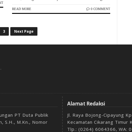
NT
READ MORE
0 COMMENT
3
Next Page
Alamat Redaksi
aungan PT Duta Publik
Jl. Raya Bojong-Cipayung K
, S.H., M.Kn., Nomor
Kecamatan Cikarang Timur 
Tlp.: (0264) 6064366, WA: