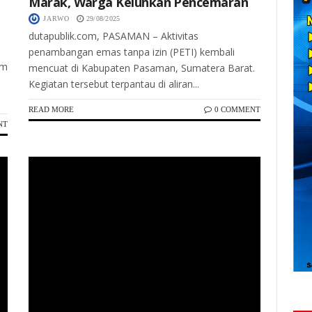
Marak, Warga Keluhkan Pencemaran
JARWO
29/08/2025
dutapublik.com, PASAMAN – Aktivitas
penambangan emas tanpa izin (PETI) kembali
um
mencuat di Kabupaten Pasaman, Sumatera Barat.
Kegiatan tersebut terpantau di aliran...
READ MORE
0 COMMENT
NT
Keterangan Gambar Komisioner Komisi Kejaksaan Republik Indonesia (Komjak RI), Nurokhman, saat memberikan keterangan terkait rencana klarifikasi ke Kejati Papua mengenai status hukum mantan Ketua Harian PB PON XX 2021, Yunus Wonda, Jumat (29/8/2025).