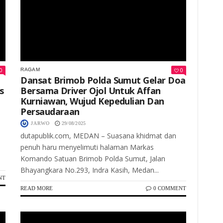
0
0
RAGAM
Dansat Brimob Polda Sumut Gelar Doa
s
Bersama Driver Ojol Untuk Affan
Kurniawan, Wujud Kepedulian Dan
Persaudaraan
JARWO
29/08/2025
dutapublik.com, MEDAN – Suasana khidmat dan
penuh haru menyelimuti halaman Markas
Komando Satuan Brimob Polda Sumut, Jalan
Bhayangkara No.293, Indra Kasih, Medan...
NT
READ MORE
0 COMMENT
Keterangan Gambar: Brigpol Jerico Pasaribu, S.H., M.H., Saat Kegiatan