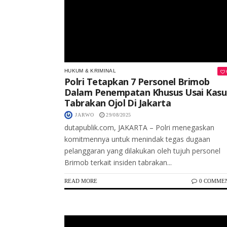
HUKUM & KRIMINAL
Polri Tetapkan 7 Personel Brimob
Dalam Penempatan Khusus Usai Kasu
Tabrakan Ojol Di Jakarta
JARWO
29/08/2025
dutapublik.com, JAKARTA – Polri menegaskan
komitmennya untuk menindak tegas dugaan
pelanggaran yang dilakukan oleh tujuh personel
Brimob terkait insiden tabrakan...
READ MORE
0 COMME
Keterangan Gambar: Penyanyi dangdut asal Kudus, Irma Glow, pelantun lagu “Goyang Sampai Bawah”, menegaskan pentingnya menghargai hak cipta karya musik.