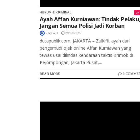
HUKUM & KRIMINAL
Ayah Affan Kurniawan: Tindak Pelaku
Jangan Semua Polisi Jadi Korban
JARWO
29/08/2025
dutapublik.com, JAKARTA – Zulkifli, ayah dari
pengemudi ojek online Affan Kurniawan yang
tewas usai dilindas kendaraan taktis Brimob di
Pejompongan, Jakarta Pusat,...
READ MORE
0 COMME
Keterangan Gambar: Kadiv Propam Polri Irjen Pol Abdul Karim bersama jajaran kepolisian dan perwakilan lembaga eksternal memberikan keterangan pers terkait kasus tabrakan yang melibatkan tujuh personel Brimob, di Gedung Divpropam Mabes Polri, Jakarta, Jumat (29/8/2025).