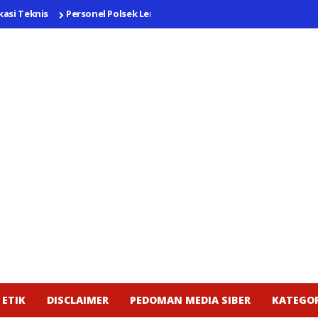
eknis
Personel Polsek Lemahabang Sosialisasikan Layanan Call Cente
 ETIK
DISCLAIMER
PEDOMAN MEDIA SIBER
KATEGOR