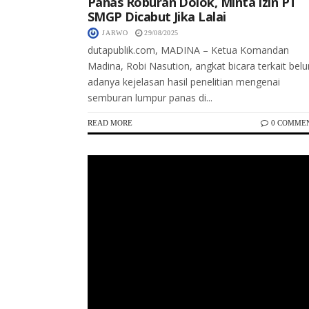
Panas Roburan Dolok, Minta Izin PT
SMGP Dicabut Jika Lalai
JARWO
29/08/2025
dutapublik.com, MADINA – Ketua Komandan
Madina, Robi Nasution, angkat bicara terkait bel
adanya kejelasan hasil penelitian mengenai
semburan lumpur panas di...
READ MORE
0 COMME
Keterangan Gambar: Suasana rumah duka almarhum Affan Kurniawan di Jakarta, Jumat (29/8/2025). Ayah Affan, Zulkifli, didampingi keluarga menyampaikan pernyataan kepada wartawan terkait kasus yang menewaskan putranya usai dilindas kendaraan taktis Brimob di Pejompongan.