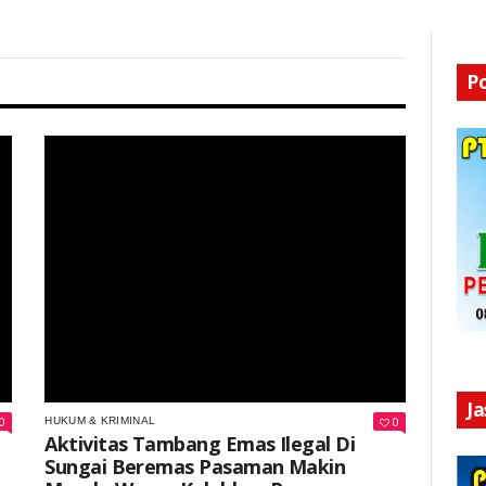
P
Keterangan Gambar: Alat berat jenis ekskavator digunakan dalam aktivitas tambang emas ilegal (PETI) di aliran Sungai Beremas, Nagari Cubadak Barat, Kecamatan Duo Koto, Kabupaten Pasaman, Sumatera Barat, Jumat (29/8/2025).
J
0
0
HUKUM & KRIMINAL
Aktivitas Tambang Emas Ilegal Di
Sungai Beremas Pasaman Makin