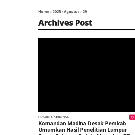
Home
2025
Agustus
29
Archives Post
Keterangan Gambar: Sejumlah warga bersama tim melakukan peninjauan di lokasi semburan lumpur panas di Roburan Dolok, Kabupaten Mandailing Natal, Sumatera Utara, Jumat (29/8/2025).
HUKUM & KRIMINAL
Komandan Madina Desak Pemkab
Umumkan Hasil Penelitian Lumpur