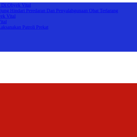
 Di Obyek Vital
ung Hindari Peredaran Dan Penyalahgunaan Obat Terlarang
ek Vital
ital
ksanakan Patroli Prekat