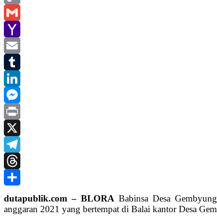
Copy
Link
Gmail
Yahoo
Mail
Email
Tumblr
LinkedIn
Messenger
Print
X
Telegram
Threads
Share
dutapublik.com – BLORA
Babinsa Desa Gembyungan
anggaran 2021 yang bertempat di Balai kantor Desa Ge