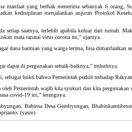
ma manfaat yang berhak menerima sebanyak 6 orang, S
an kedisiplinan menjalankan anjuran Protokol Kesehatan
da setiap saatnya, terlebih apabila keluar dari rumah. M
skan mata ranatai virus corona itu,” ujarnya.
gar dana bantuan yang warga terima, bisa dimanfaatkan
ar dapat di pergunakan sebaik-baiknya,” imbuhnya.
i, sebagai bukti bahwa Pemerintah peduli terhadap Rakyat
 oleh Pemerintah wajib kita syukuri dan kita pergunakan 
asa covid-19 ini,” terangnya.
a Gembyungan, Babinsa Desa Gembyungan, Bhabinkamtibm
rianto. (yasin)