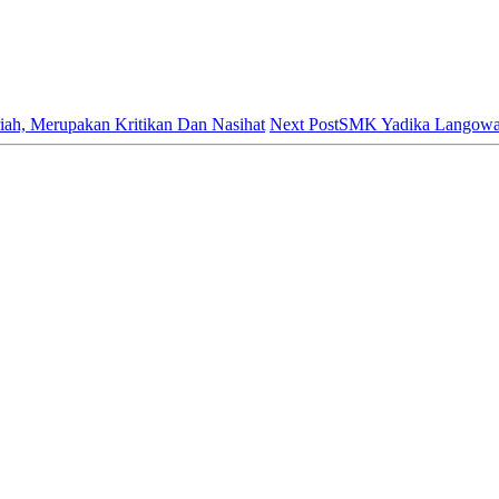
ah, Merupakan Kritikan Dan Nasihat
Next Post
SMK Yadika Langowan