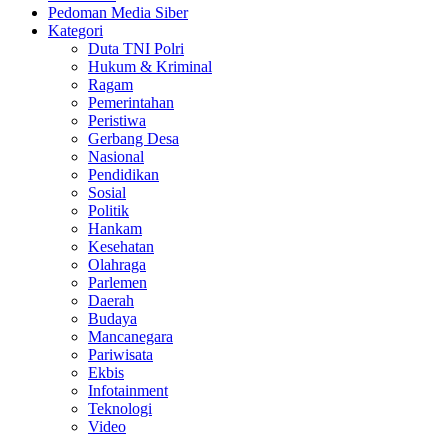
Pedoman Media Siber
Kategori
Duta TNI Polri
Hukum & Kriminal
Ragam
Pemerintahan
Peristiwa
Gerbang Desa
Nasional
Pendidikan
Sosial
Politik
Hankam
Kesehatan
Olahraga
Parlemen
Daerah
Budaya
Mancanegara
Pariwisata
Ekbis
Infotainment
Teknologi
Video