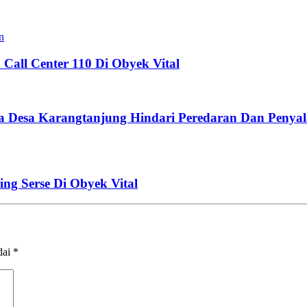
n
Call Center 110 Di Obyek Vital
Desa Karangtanjung Hindari Peredaran Dan Penyal
ng Serse Di Obyek Vital
dai
*