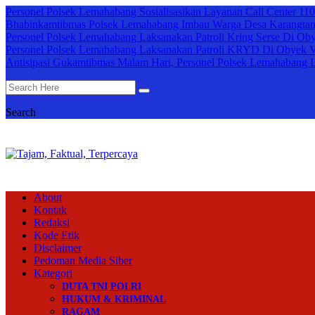
Personel Polsek Lemahabang Sosialisasikan Layanan Call Center 110
Bhabinkamtibmas Polsek Lemahabang Imbau Warga Desa Karangtanj
Personel Polsek Lemahabang Laksanakan Patroli Kring Serse Di Oby
Personel Polsek Lemahabang Laksanakan Patroli KRYD Di Obyek V
Antisipasi Gukamtibmas Malam Hari, Personel Polsek Lemahabang La
Search
About
Kontak
Redaksi
Kode Etik
Disclaimer
Pedoman Media Siber
Kategori
DUTA TNI POLRI
HUKUM & KRIMINAL
RAGAM