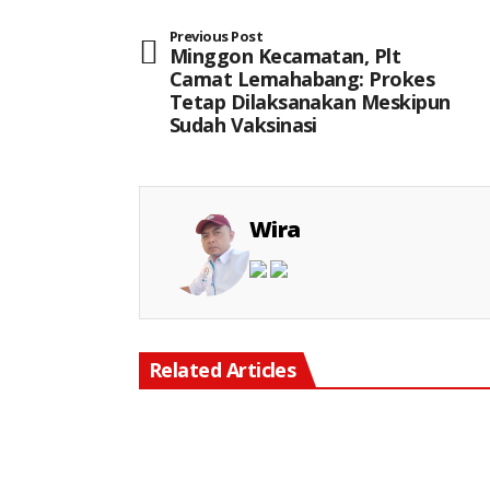
Previous Post
Minggon Kecamatan, Plt
Camat Lemahabang: Prokes
Tetap Dilaksanakan Meskipun
Sudah Vaksinasi
Wira
Related Articles
Keterangan Gambar: Personel Polsek Cikarang Timur saat melaksanakan Operasi Kejahatan Jalanan (OKJ) di Jalan Citarik Lama, Desa Jatibaru, Kecamatan Cikarang Timur, Kabupaten Bekasi.
Keterangan Gambar: Brigpol Dodi Wij