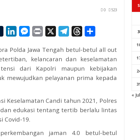
S
0
523
il
Tumblr
LinkedIn
Messenger
Print
X
Telegram
Threads
Share
3
1
ora Polda Jawa Tengah betul-betul all out
ertiban, kelancaran dan keselamatan
1
atensi dari Kapolri maupun kebijakan
2
tuk mewujudkan pelayanan prima kepada
3
« Ju
asi Keselamatan Candi tahun 2021, Polres
dan edukasi tentang tertib berlalu lintas
i Covid-19.
perkembangan jaman 4.0 betul-betul