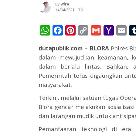
By
Wira
14/04/2021
0
WhatsApp
Facebook
Pinterest
Copy
Gmail
Yahoo
Ema
Link
Mail
dutapublik.com – BLORA
Polres Bl
dalam mewujudkan keamanan, ket
dalam berlalu lintas. Bahkan, 
Pemerintah terus digaungkan un
masyarakat.
Terkini, melalui satuan tugas Oper
Blora gencar melakukan sosialisasi 
dan larangan mudik untuk antisipas
Pemanfaatan teknologi di era 