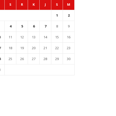
S
R
K
J
S
M
1
2
4
5
6
7
8
9
0
11
12
13
14
15
16
7
18
19
20
21
22
23
4
25
26
27
28
29
30
1
l