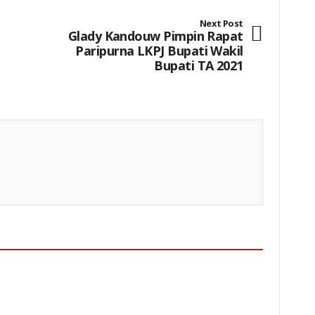
Next Post
Glady Kandouw Pimpin Rapat
Paripurna LKPJ Bupati Wakil
Bupati TA 2021
aya, dan Brigpol Restu Khoerul Akbar, Saat Kegiatan
Keterangan Gambar: Sekretaris Gapoktan Ganda Mukti Desa Cipayung, Adi Sukriyadi, SE, menyambut gembira kemudahan akses solar bersubsidi bagi petani di Kabupaten Bekasi.