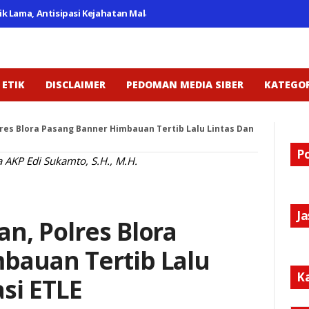
rik Lama, Antisipasi Kejahatan Malam Hari
Personel Polsek Lemahaba
 ETIK
DISCLAIMER
PEDOMAN MEDIA SIBER
KATEGOR
res Blora Pasang Banner Himbauan Tertib Lalu Lintas Dan
P
 AKP Edi Sukamto, S.H., M.H.
J
n, Polres Blora
bauan Tertib Lalu
K
asi ETLE