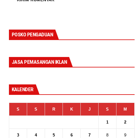
POSKO PENGADUAN
JASA PEMASANGAN IKLAN
KALENDER
S
S
R
K
J
S
M
1
2
3
4
5
6
7
8
9