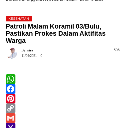
KESEHATAN
Patroli Malam Koramil 03/Bulu,
Pastikan Prokes Dalam Aktifitas
Warga
0
506
By
Wira
11/04/2021
0
WhatsApp
Facebook
Pinterest
Copy
Link
Gmail