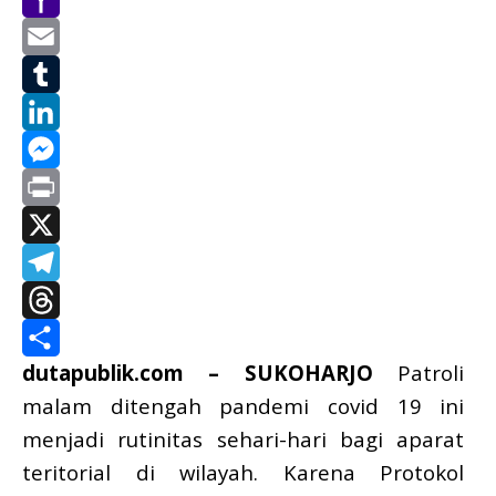
Yahoo
Mail
Email
Tumblr
LinkedIn
Messenger
Print
X
Telegram
Threads
dutapublik.com – SUKOHARJO
Patroli
Share
malam ditengah pandemi covid 19 ini
menjadi rutinitas sehari-hari bagi aparat
teritorial di wilayah. Karena Protokol