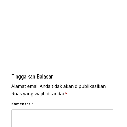
Keterangan Gambar: Brigpol Ricky Sugiharto, Saat Kegiatan
Tinggalkan Balasan
Alamat email Anda tidak akan dipublikasikan.
Ruas yang wajib ditandai
*
Komentar
*